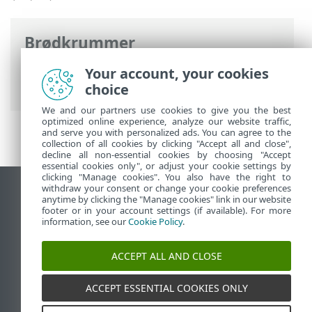
Brødkrummer
ESET-onlinehjælp
>
ESET Security
Your account, your cookies
Ultimate
>
Avanceret opsætning
choice
We and our partners use cookies to give you the best
optimized online experience, analyze our website traffic,
and serve you with personalized ads. You can agree to the
collection of all cookies by clicking "Accept all and close",
decline all non-essential cookies by choosing "Accept
essential cookies only", or adjust your cookie settings by
clicking "Manage cookies". You also have the right to
withdraw your consent or change your cookie preferences
Vis computerwebsted
anytime by clicking the "Manage cookies" link in our website
footer or in your account settings (if available). For more
End of Life
information, see our
Cookie Policy
.
ESET-vidensbase
ESET-forum
ACCEPT ALL AND CLOSE
ESET Status Portal
Regional support
ACCEPT ESSENTIAL COOKIES ONLY