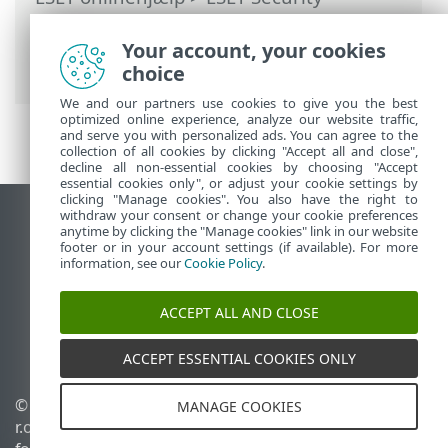
Ultimate
>
Avanceret opsætning
>
Beskyttelse
>
Internetbeskyttelse
>
Your account, your cookies
Forældrekontrol
> Brugerkonti
choice
We and our partners use cookies to give you the best
optimized online experience, analyze our website traffic,
and serve you with personalized ads. You can agree to the
collection of all cookies by clicking "Accept all and close",
decline all non-essential cookies by choosing "Accept
essential cookies only", or adjust your cookie settings by
clicking "Manage cookies". You also have the right to
withdraw your consent or change your cookie preferences
Vis computerwebsted
anytime by clicking the "Manage cookies" link in our website
footer or in your account settings (if available). For more
End of Life
information, see our
Cookie Policy
.
ESET-vidensbase
ESET-forum
ACCEPT ALL AND CLOSE
ESET Status Portal
Regional support
ACCEPT ESSENTIAL COOKIES ONLY
© 1992 - 2026 ESET, spol. s
Administrer cookies
MANAGE COOKIES
r.o. – Alle rettigheder
Cookiepolitik