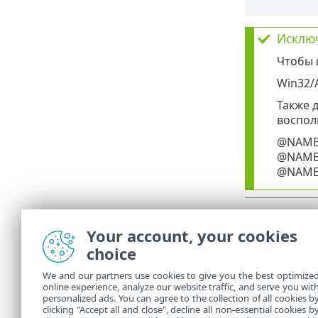
Исклю
Чтобы 
Win32/
Также 
воспол
@NAME=
@NAME=
@NAME
Элемент
Your account, your cookies
choice
Добави
•
Измени
•
We and our partners use cookies to give you the best optimize
online experience, analyze our website traffic, and serve you wit
Удалит
•
personalized ads. You can agree to the collection of all cookies b
клавишу
clicking "Accept all and close", decline all non-essential cookies b