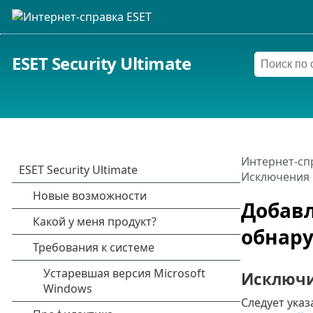
ESET Security Ultimate
Интернет-сп
Исключения 
Добав
обнар
Исключи
Следует ука