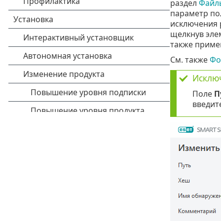
раздел
Файл
параметр по
исключения 
щелкнув эле
также приме
См. также
Фо
Исклю
Поле
П
введит