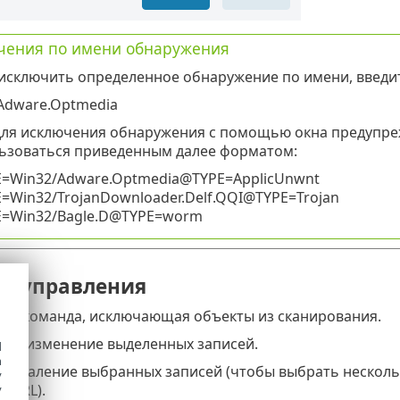
чения по имени обнаружения
исключить определенное обнаружение по имени, введи
Adware.Optmedia
для исключения обнаружения с помощью окна предупреж
ьзоваться приведенным далее форматом:
Win32/Adware.Optmedia@TYPE=ApplicUnwnt
Win32/TrojanDownloader.Delf.QQI@TYPE=Trojan
=Win32/Bagle.D@TYPE=worm
ы управления
ть
: команда, исключающая объекты из сканирования.
ть
: изменение выделенных записей.
d
h
ь
: удаление выбранных записей (чтобы выбрать несколь
y
 CTRL).
y