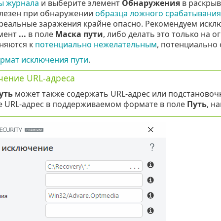
ы журнала
и выберите элемент
Обнаружения
в раскрыв
лезен при обнаружении
образца ложного срабатывания
реальные заражения крайне опасно. Рекомендуем исклю
мент
...
в поле
Маска пути
, либо делать это только на
няются к
потенциально нежелательным
, потенциально
рмат исключения пути
.
чение URL-адреса
уть
может также содержать URL-адрес или подстановочн
е URL-адрес в поддерживаемом формате в поле
Путь
, н