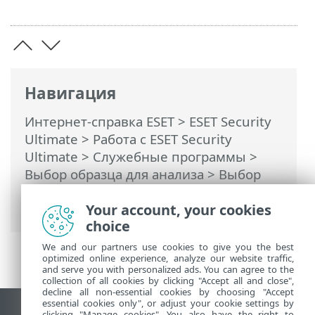
Навигация
Интернет-справка ESET
>
ESET Security
Ultimate
>
Работа с ESET Security
Ultimate
>
Служебные программы
>
Выбор образца для анализа
> Выбор
образца для анализа — ложно
обнаруженный файл
Your account, your cookies
choice
We and our partners use cookies to give you the best
optimized online experience, analyze our website traffic,
and serve you with personalized ads. You can agree to the
collection of all cookies by clicking "Accept all and close",
decline all non-essential cookies by choosing "Accept
essential cookies only", or adjust your cookie settings by
clicking "Manage cookies". You also have the right to