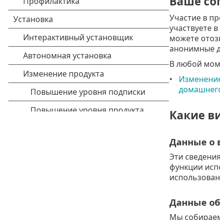
Ваше со
Участие в п
участвуете 
можете отозв
анонимные д
В любой моме
Изменение
домашнег
Какие в
Данные о 
Эти сведения
функции исп
использован
Данные об
Мы собираем 