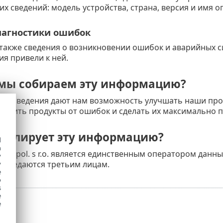
х сведений: модель устройства, страна, версия и имя 
агностики ошибок
также сведения о возникновении ошибок и аварийных с
ия привели к ней.
мы собираем эту информацию?
ые сведения дают нам возможность улучшать наши прод
бавить продукты от ошибок и сделать их максимально 
тролирует эту информацию?
d
h
T, spol. s r.o. является единственным оператором данн
y
 передаются третьим лицам.
y
e
o
s
e
e