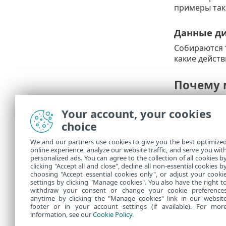
примеры таки
Данные ди
Собираются 
какие действ
Почему 
Эти анонимн
Your account, your cookies
помогают из
choice
Кто кон
We and our partners use cookies to give you the best optimize
online experience, analyze our website traffic, and serve you wit
Компания ESE
personalized ads. You can agree to the collection of all cookies b
сведения не
clicking "Accept all and close", decline all non-essential cookies b
choosing "Accept essential cookies only", or adjust your cooki
settings by clicking "Manage cookies". You also have the right t
withdraw your consent or change your cookie preference
anytime by clicking the "Manage cookies" link in our websit
footer or in your account settings (if available). For mor
information, see our
Cookie Policy
.