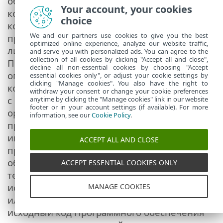
обеспечения являются ценной
Your account, your cookies
коммерческой тайной и
choice
конфиденциальной информацией,
We and our partners use cookies to give you the best
принадлежащими компании ESET и/или ее
optimized online experience, analyze our website traffic,
лицензиарам. Запрещается копировать
and serve you with personalized ads. You can agree to the
collection of all cookies by clicking "Accept all and close",
Программное обеспечение кроме случаев,
decline all non-essential cookies by choosing "Accept
описанных в статье 6(а). Любые копии,
essential cookies only", or adjust your cookie settings by
clicking "Manage cookies". You also have the right to
которые разрешено создать в соответствии
withdraw your consent or change your cookie preferences
с Соглашением, должны содержать
anytime by clicking the "Manage cookies" link in our website
footer or in your account settings (if available). For more
оригинальные отметки о защите авторских
information, see our
Cookie Policy
.
прав и другие уведомления о правах
интеллектуальной собственности, которые
ACCEPT ALL AND CLOSE
присутствуют в самом Программном
обеспечении. Если Вы вскрываете
ACCEPT ESSENTIAL COOKIES ONLY
технологию, декомпилируете, разбираете
исходный код Программного обеспечения
MANAGE COOKIES
или иным способом пытаетесь получить
исходный код Программного обеспечения