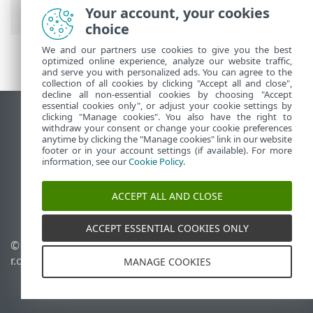
Ultimate
>
Your account, your cookies
Удаление
choice
We and our partners use cookies to give you the best
optimized online experience, analyze our website traffic,
and serve you with personalized ads. You can agree to the
collection of all cookies by clicking "Accept all and close",
decline all non-essential cookies by choosing "Accept
essential cookies only", or adjust your cookie settings by
clicking "Manage cookies". You also have the right to
Использовать сайт для ПК
withdraw your consent or change your cookie preferences
End of Life
anytime by clicking the "Manage cookies" link in our website
footer or in your account settings (if available). For more
База знаний ESET
information, see our
Cookie Policy
.
Форум ESET
ESET Status Portal
ACCEPT ALL AND CLOSE
Региональная поддержка
ACCEPT ESSENTIAL COOKIES ONLY
© 1992 - 2025 ESET, spol. s
Управлять файлами
r.o. - Все права защищены.
cookie
MANAGE COOKIES
Политика в отношении
файлов cookie