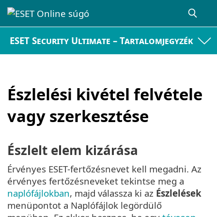
ESET Security Ultimate – Tartalomjegyzék
Észlelési kivétel felvétele
vagy szerkesztése
Észlelt elem kizárása
Érvényes ESET-fertőzésnevet kell megadni. Az
érvényes fertőzésneveket tekintse meg a
naplófájlokban
, majd válassza ki az
Észlelések
menüpontot a Naplófájlok legördülő