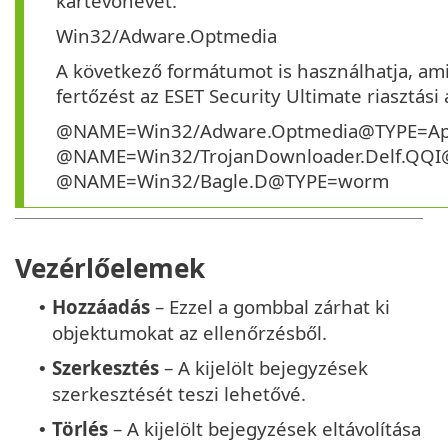
kártevőnevet:
Win32/Adware.Optmedia
A következő formátumot is használhatja, ami
fertőzést az ESET Security Ultimate riasztási
@NAME=Win32/Adware.Optmedia@TYPE=Ap
@NAME=Win32/TrojanDownloader.Delf.QQI
@NAME=Win32/Bagle.D@TYPE=worm
Vezérlőelemek
Hozzáadás
– Ezzel a gombbal zárhat ki
•
objektumokat az ellenőrzésből.
Szerkesztés
– A kijelölt bejegyzések
•
szerkesztését teszi lehetővé.
Törlés
– A kijelölt bejegyzések eltávolítása
•