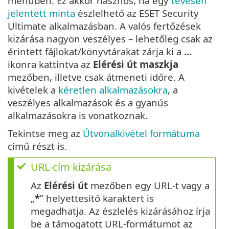
menüben. Ez akkor hasznos, ha egy
tévesen
jelentett minta
észlelhető az ESET Security
Ultimate alkalmazásban. A valós fertőzések
kizárása nagyon veszélyes – lehetőleg csak az
érintett fájlokat/könyvtárakat zárja ki a
...
ikonra kattintva az
Elérési út maszkja
mezőben, illetve csak átmeneti időre. A
kivételek a
kéretlen alkalmazásokra
, a
veszélyes alkalmazások és a gyanús
alkalmazásokra is vonatkoznak.
Tekintse meg az
Útvonalkivétel formátuma
című részt is.
URL-cím kizárása
Az
Elérési út
mezőben egy URL-t vagy a
„
*
” helyettesítő karaktert is
megadhatja. Az észlelés kizárásához írja
be a támogatott URL-formátumot az