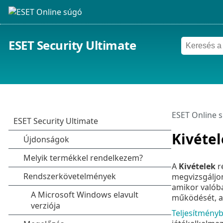
ESET Security Ultimate
ESET Online 
Kivéte
A
Kivételek
r
megvizsgáljon
amikor valóba
működését, ak
Teljesítménybe