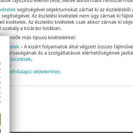
ások fájlszintű ellenőrzése, illetve abnormális rendszerm
ivételek
segítségével objektumokat zárhat ki az észlelésből a
 segítségével. Az észlelési kivételek nem úgy zárnak ki fájl
eli kivételek. Az észlelési kivételek csak akkor zárnak ki ob
szabály a kizárási listában.
erendők más típusú kivételekkel:
kivételek
– A kizárt folyamatok által végzett összes fájlműve
gyorsaságának és a szolgáltatások elérhetőségének javítás
lkiterjesztések
,
d
telek
h
zűrő felhőalapú védelemhez
.
y
y
e
o
s
e
e