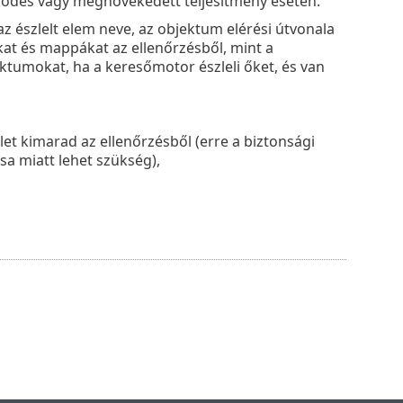
űködés vagy megnövekedett teljesítmény esetén.
z észlelt elem neve, az objektum elérési útvonala
okat és mappákat az ellenőrzésből, mint a
jektumokat, ha a keresőmotor észleli őket, és van
let kimarad az ellenőrzésből (erre a biztonsági
a miatt lehet szükség),