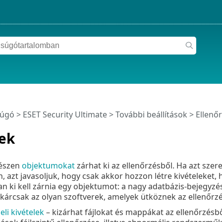
súgó
>
ESET Security Ultimate
>
További beállítások
>
Ellenő
lek
észen
objektumokat
zárhat ki az ellenőrzésből. Ha azt sz
, azt javasoljuk, hogy csak akkor hozzon létre kivételeket, 
n ki kell zárnia egy objektumot: a nagy adatbázis-bejegyzés
árcsak az olyan szoftverek, amelyek ütköznek az ellenőrzé
li kivételek
– kizárhat fájlokat és mappákat az ellenőrzésből