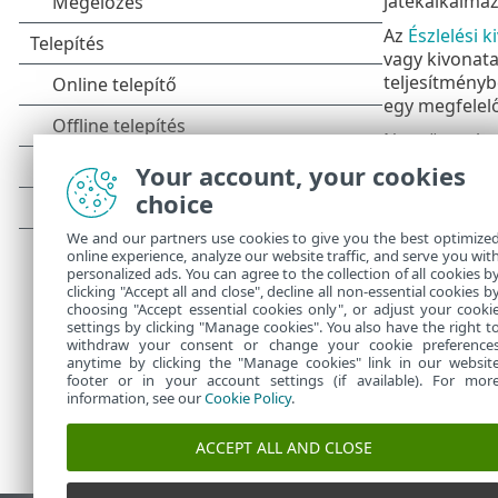
játékalkalmaz
Az
Észlelési k
vagy kivonata
teljesítményb
egy megfelelő 
Nem összekev
Your account, your cookies
Folyamat
•
mentések 
choice
Kizárt fáj
•
We and our partners use cookies to give you the best optimize
HIPS-kivé
•
online experience, analyze our website traffic, and serve you wit
Kivétels
•
personalized ads. You can agree to the collection of all cookies b
clicking "Accept all and close", decline all non-essential cookies b
choosing "Accept essential cookies only", or adjust your cooki
settings by clicking "Manage cookies". You also have the right t
withdraw your consent or change your cookie preference
anytime by clicking the "Manage cookies" link in our websit
footer or in your account settings (if available). For mor
information, see our
Cookie Policy
.
ACCEPT ALL AND CLOSE