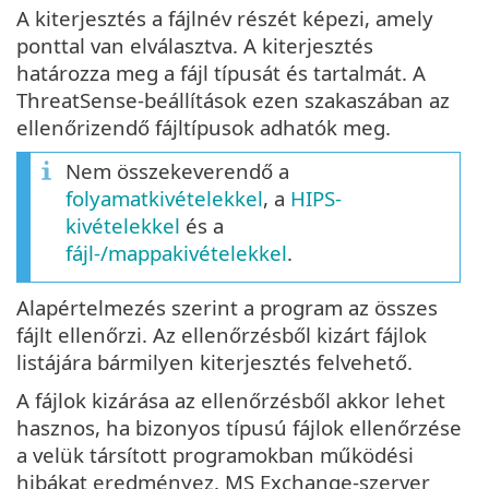
A kiterjesztés a fájlnév részét képezi, amely
ponttal van elválasztva. A kiterjesztés
határozza meg a fájl típusát és tartalmát. A
ThreatSense-beállítások ezen szakaszában az
ellenőrizendő fájltípusok adhatók meg.
Nem összekeverendő a
folyamatkivételekkel
, a
HIPS-
kivételekkel
és a
fájl-/mappakivételekkel
.
Alapértelmezés szerint a program az összes
fájlt ellenőrzi. Az ellenőrzésből kizárt fájlok
listájára bármilyen kiterjesztés felvehető.
A fájlok kizárása az ellenőrzésből akkor lehet
hasznos, ha bizonyos típusú fájlok ellenőrzése
a velük társított programokban működési
hibákat eredményez. MS Exchange-szerver