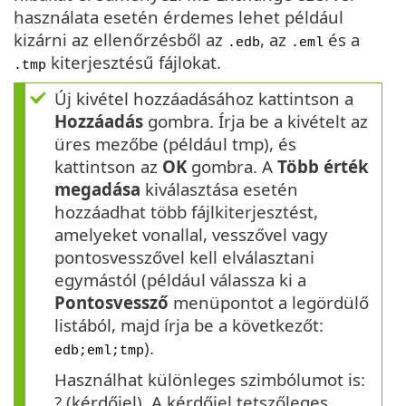
használata esetén érdemes lehet például
kizárni az ellenőrzésből az
, az
és a
.edb
.eml
kiterjesztésű fájlokat.
.tmp
Új kivétel hozzáadásához kattintson a
Hozzáadás
gombra. Írja be a kivételt az
üres mezőbe (például tmp), és
kattintson az
OK
gombra. A
Több érték
megadása
kiválasztása esetén
hozzáadhat több fájlkiterjesztést,
amelyeket vonallal, vesszővel vagy
pontosvesszővel kell elválasztani
egymástól (például válassza ki a
Pontosvessző
menüpontot a legördülő
listából, majd írja be a következőt:
).
edb;eml;tmp
Használhat különleges szimbólumot is:
? (kérdőjel). A kérdőjel tetszőleges