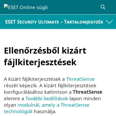
ESET Security Ultimate – Tartalomjegyzék
Ellenőrzésből kizárt
fájlkiterjesztések
A kizárt fájlkiterjesztések a
ThreatSense
részét képezik. A kizárt fájlkiterjesztések
konfigurálásához kattintson a
ThreatSense
elemre a
További beállítások
lapon minden
olyan
modulnál, amely a ThreatSense
technológiát
használja.