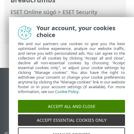
ESET Online súgó
>
ESET Security
Ultimate
>
További beállítások
>
Védelmek
>
ThreatSense
> Ellenőrzésből
Your account, your cookies
kizárt fájlkiterjesztések
choice
We and our partners use cookies to give you the best
optimized online experience, analyze our website traffic,
and serve you with personalized ads. You can agree to the
collection of all cookies by clicking "Accept all and close",
decline all non-essential cookies by choosing "Accept
essential cookies only", or adjust your cookie settings by
clicking "Manage cookies". You also have the right to
withdraw your consent or change your cookie preferences
Asztali webhely megtekintése
anytime by clicking the "Manage cookies" link in our website
footer or in your account settings (if available). For more
End of Life
information, see our
Cookie Policy
.
Az ESET tudásbázisa
ESET Fórum
ACCEPT ALL AND CLOSE
ESET Status Portal
Regionális támogatás
ACCEPT ESSENTIAL COOKIES ONLY