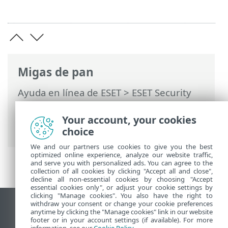
Migas de pan
Ayuda en línea de ESET
>
ESET Security
Ultimate
>
Configuración avanzada
>
Protecciones
>
Protección del navegador
Your account, your cookies
> Banca y navegación seguras
choice
We and our partners use cookies to give you the best
optimized online experience, analyze our website traffic,
and serve you with personalized ads. You can agree to the
collection of all cookies by clicking "Accept all and close",
decline all non-essential cookies by choosing "Accept
essential cookies only", or adjust your cookie settings by
clicking "Manage cookies". You also have the right to
withdraw your consent or change your cookie preferences
Ver sitio del escritorio
anytime by clicking the "Manage cookies" link in our website
footer or in your account settings (if available). For more
End of Life