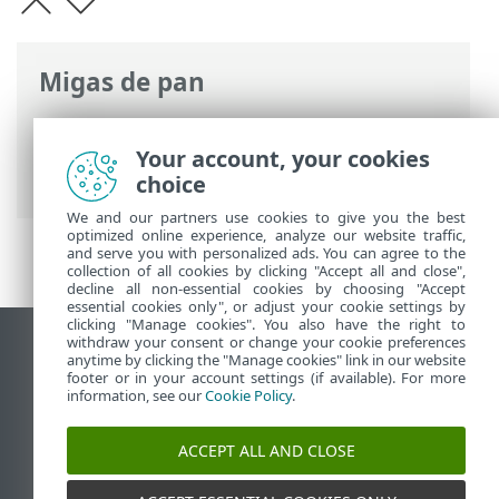
Migas de pan
Ayuda en línea de ESET
>
ESET Security
Ultimate
>
Configuración avanzada
>
Your account, your cookies
Protecciones
> Protección del navegador
choice
We and our partners use cookies to give you the best
optimized online experience, analyze our website traffic,
and serve you with personalized ads. You can agree to the
collection of all cookies by clicking "Accept all and close",
decline all non-essential cookies by choosing "Accept
essential cookies only", or adjust your cookie settings by
clicking "Manage cookies". You also have the right to
withdraw your consent or change your cookie preferences
Ver sitio del escritorio
anytime by clicking the "Manage cookies" link in our website
footer or in your account settings (if available). For more
End of Life
information, see our
Cookie Policy
.
Base de conocimiento de ESET
Foro de ESET
ACCEPT ALL AND CLOSE
ESET Status Portal
Soporte regional