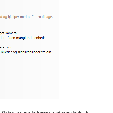
 Skriv den
e-mailadresse
og
adgangskode
, du