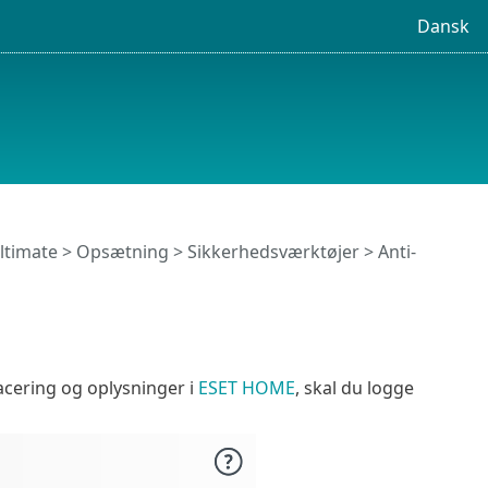
Dansk
ltimate
>
Opsætning
>
Sikkerhedsværktøjer
>
Anti-
lacering og oplysninger i
ESET HOME
, skal du logge