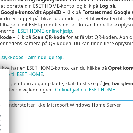
l at oprette din ESET HOME-konto, og klik på
Log på
.
n
Google
-konto/dit
AppleID
– Klik på
Fortsæt med
Google
e
r du er logget på, bliver du omdirigeret til websiden til bek
 tilbage til dit ESET-produktvindue. Du kan finde flere opl
onerne i
ESET HOME-onlinehjælp
.
-kode
– Klik på
Scan QR-kode
for at få vist QR-koden. Åbn 
enhedens kamera på QR-koden. Du kan finde flere oplysning
slykkedes – almindelige fejl
.
 ikke har en ESET HOME-konto, kan du klikke på
Opret kon
jælp til ESET HOME
.
 har glemt din adgangskode, skal du klikke på
Jeg har gle
 eller se vejledningen i
Onlinehjælp til ESET HOME
.
d
h
eft understøtter ikke Microsoft Windows Home Server.
y
y
e
o
s
e