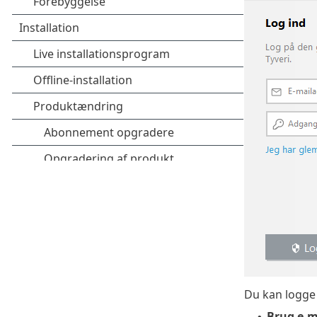
Du kan logge
Brug e-m
•