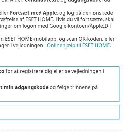
ller
Fortsæt med
Apple
, og log på den ønskede
ræftelse af ESET HOME. Hvis du vil fortsætte, skal
ysninger om logon med
Google
-kontoen/
AppleID
i
din ESET HOME-mobilapp, og scan QR-koden, eller
er i vejledningen i
Onlinehjælp til ESET HOME
.
to
for at registrere dig eller se vejledningen i
mt min adgangskode
og følge trinnene på