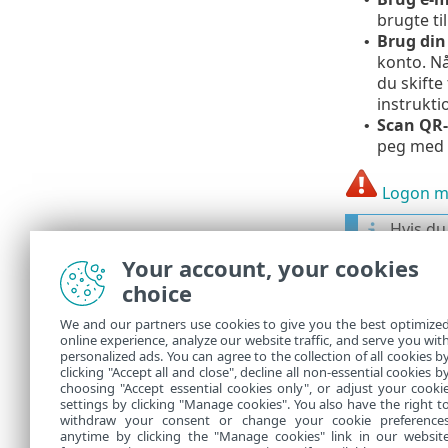
brugte ti
Brug di
•
konto. Nå
du skifte
instrukti
Scan QR
•
peg med 
Logon mi
Hvis du
Onlineh
Your account, your cookies
Hvis du
choice
skærmen
We and our partners use cookies to give you the best optimize
online experience, analyze our website traffic, and serve you wit
Anti-Th
personalized ads. You can agree to the collection of all cookies b
clicking "Accept all and close", decline all non-essential cookies b
choosing "Accept essential cookies only", or adjust your cooki
settings by clicking "Manage cookies". You also have the right t
withdraw your consent or change your cookie preference
anytime by clicking the "Manage cookies" link in our websit