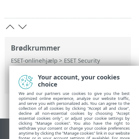
Brødkrummer
ESET-onlinehjælp
>
ESET Security
Ultimate
>
Arbejde med ESET Security
Ultimate
>
Opsætning
>
Your account, your cookies
Sikkerhedsværktøjer
> Anti-Theft
choice
We and our partners use cookies to give you the best
optimized online experience, analyze our website traffic,
and serve you with personalized ads. You can agree to the
collection of all cookies by clicking "Accept all and close",
decline all non-essential cookies by choosing "Accept
essential cookies only", or adjust your cookie settings by
clicking "Manage cookies". You also have the right to
withdraw your consent or change your cookie preferences
Vis computerwebsted
anytime by clicking the "Manage cookies" link in our website
footer or in your account settings (if available). For more