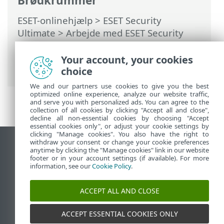
Brødkrummer
ESET-onlinehjælp
>
ESET Security
Ultimate
>
Arbejde med ESET Security
Ultimate
>
Værktøjer
>
Vælg prøve til
analyse
> Vælg prøve til analyse – Falsk
Your account, your cookies
positivt websted
choice
We and our partners use cookies to give you the best
optimized online experience, analyze our website traffic,
and serve you with personalized ads. You can agree to the
collection of all cookies by clicking "Accept all and close",
decline all non-essential cookies by choosing "Accept
essential cookies only", or adjust your cookie settings by
clicking "Manage cookies". You also have the right to
withdraw your consent or change your cookie preferences
Vis computerwebsted
anytime by clicking the "Manage cookies" link in our website
footer or in your account settings (if available). For more
End of Life
information, see our
Cookie Policy
.
ESET-vidensbase
ESET-forum
ACCEPT ALL AND CLOSE
ESET Status Portal
Regional support
ACCEPT ESSENTIAL COOKIES ONLY