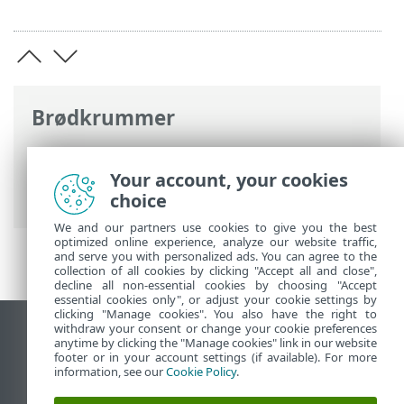
Brødkrummer
ESET-onlinehjælp
>
ESET Security
Ultimate
>
Arbejde med ESET Security
Your account, your cookies
Ultimate
> Værktøjer
choice
We and our partners use cookies to give you the best
optimized online experience, analyze our website traffic,
and serve you with personalized ads. You can agree to the
collection of all cookies by clicking "Accept all and close",
decline all non-essential cookies by choosing "Accept
essential cookies only", or adjust your cookie settings by
clicking "Manage cookies". You also have the right to
withdraw your consent or change your cookie preferences
Vis computerwebsted
anytime by clicking the "Manage cookies" link in our website
footer or in your account settings (if available). For more
End of Life
information, see our
Cookie Policy
.
ESET-vidensbase