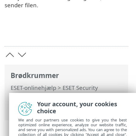
sender filen.
Brødkrummer
ESET-onlinehjælp
>
ESET Security
Ultimate
>
Arbejde med ESET Security
Ultimate
>
Værktøjer
>
Vælg prøve til
Your account, your cookies
analyse
> Vælg prøve til analyse – Andet
choice
We and our partners use cookies to give you the best
optimized online experience, analyze our website traffic,
and serve you with personalized ads. You can agree to the
collection of all cookies by clicking "Accept all and close",