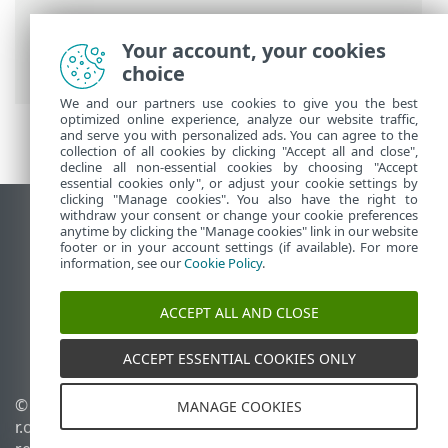
Ajutor online ESET
>
ESET Safe Server
>
Lucrul cu ESET Safe Server
>
Instrumente
Your account, your cookies
> ESET SysInspector
choice
We and our partners use cookies to give you the best
optimized online experience, analyze our website traffic,
and serve you with personalized ads. You can agree to the
collection of all cookies by clicking "Accept all and close",
decline all non-essential cookies by choosing "Accept
essential cookies only", or adjust your cookie settings by
clicking "Manage cookies". You also have the right to
withdraw your consent or change your cookie preferences
Vizualizare site pentru desktop
anytime by clicking the "Manage cookies" link in our website
footer or in your account settings (if available). For more
End of Life
information, see our
Cookie Policy
.
Baza de cunoștințe ESET
Forum ESET
ACCEPT ALL AND CLOSE
ESET Status Portal
Asistenţă regională
ACCEPT ESSENTIAL COOKIES ONLY
© 1992 - 2026 ESET, spol. s
Gestionare module cookie
MANAGE COOKIES
r.o. - Toate drepturile
Politica privind modulele