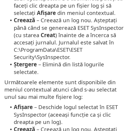
faceți clic dreapta pe un fișier log și să
selectați
Afișare
din meniul contextual.
Creează
– Creează un log nou. Așteptați
•
până când se generează ESET SysInspector
(cu starea
Creat
) înainte de a încerca să
accesați jurnalul. Jurnalul este salvat în
C:\ProgramData\ESET\ESET
Security\SysInspector.
Ștergere
– Elimină din listă logurile
•
selectate.
Următoarele elemente sunt disponibile din
meniul contextual atunci când s-au selectat
unul sau mai multe fișiere log:
Afișare
– Deschide logul selectat în ESET
•
SysInspector (aceeași funcție ca și clic
dreapta pe un log).
Creează
– Creează un log nou. Așteptați
•