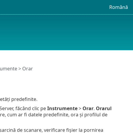
Română
rumente
> Orar
etăți predefinite.
erver, făcând clic pe
Instrumente
>
Orar
.
Orarul
e, cum ar fi datele predefinite, ora și profilul de
rcină de scanare, verificare fișier la pornirea