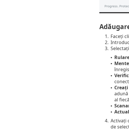
Adăugare
1.
Faceți cl
2.
Introduc
3.
Selectați
Rulare
•
Mente
•
înregis
Verifi
•
conect
Creați
•
adună 
al fie
Scanar
•
Actual
•
4.
Activați
de select