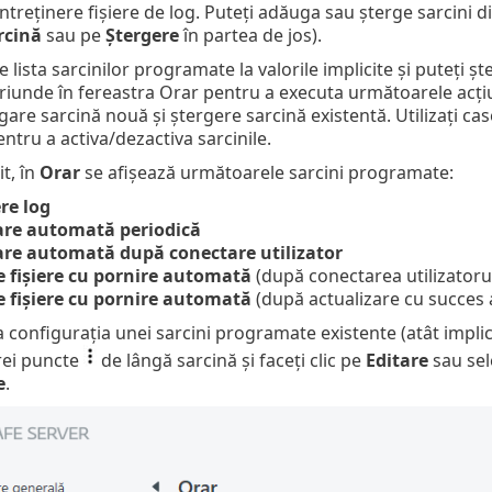
întreținere fișiere de log. Puteți adăuga sau șterge sarcini di
rcină
sau pe
Ștergere
în partea de jos).
 lista sarcinilor programate la valorile implicite și puteți 
oriunde în fereastra Orar pentru a executa următoarele acțiu
are sarcină nouă și ștergere sarcină existentă. Utilizați cas
entru a activa/dezactiva sarcinile.
t, în
Orar
se afișează următoarele sarcini programate:
re log
are automată periodică
are automată după conectare utilizator
e fișiere cu pornire automată
(după conectarea utilizatorul
e fișiere cu pornire automată
(după actualizare cu succes 
 configurația unei sarcini programate existente (atât implicită,
rei puncte
de lângă sarcină și faceți clic pe
Editare
sau sele
e
.