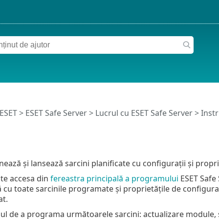
 ESET
>
ESET Safe Server
>
Lucrul cu ESET Safe Server
>
Inst
ează și lansează sarcini planificate cu configurații și propri
te accesa din
fereastra principală a programului
ESET Safe S
ă cu toate sarcinile programate și proprietățile de configurar
at.
lul de a programa următoarele sarcini: actualizare module, sa