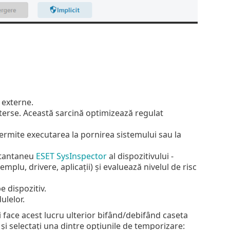
 externe.
e șterse. Această sarcină optimizează regulat
 permite executarea la pornirea sistemului sau la
stantaneu
ESET SysInspector
al dispozitivului -
lu, drivere, aplicații) și evaluează nivelul de risc
e dispozitiv.
ulelor.
i face acest lucru ulterior bifând/debifând caseta
și selectați una dintre opțiunile de temporizare: