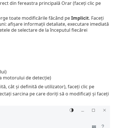
rect din fereastra principală Orar (faceți clic pe
șterge toate modificările făcând pe
Implicit
. Faceți
ni: afișare informații detaliate, executare imediată
etele de selectare de la începutul fiecărei
ui)
a motorului de detecție)
 cât și definită de utilizator), faceți clic pe
ctați sarcina pe care doriți să o modificați și faceți