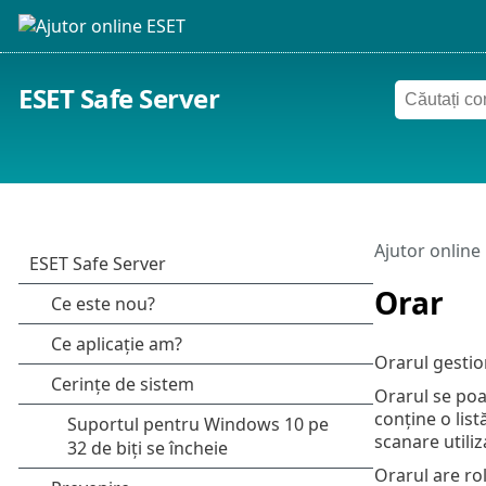
ESET Safe Server
Ajutor online
Orar
Orarul gestion
Orarul se poa
conține o list
scanare utiliz
Orarul are ro