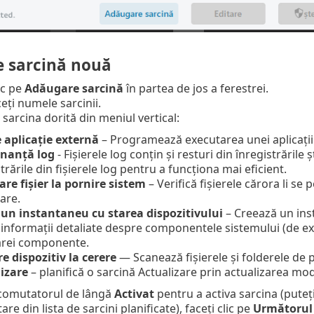
 sarcină nouă
ic pe
Adăugare sarcină
în partea de jos a ferestrei.
eți numele sarcinii.
 sarcina dorită din meniul vertical:
 aplicație externă
– Programează executarea unei aplicații
nanță log
- Fișierele log conțin și resturi din înregistrăril
trările din fișierele log pentru a funcționa mai eficient.
care fișier la pornire sistem
– Verifică fișierele cărora li se
are.
 un instantaneu cu starea dispozitivului
– Creează un in
informații detaliate despre componentele sistemului (de exemp
cărei componente.
e dispozitiv la cerere
— Scanează fișierele și folderele de p
izare
– planifică o sarcină Actualizare prin actualizarea mod
 comutatorul de lângă
Activat
pentru a activa sarcina (puteț
are din lista de sarcini planificate), faceți clic pe
Următorul