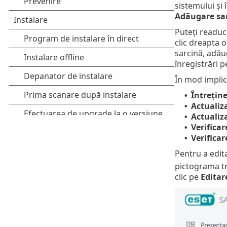
sistemului și 
Adăugare sa
Puteți readuce
clic dreapta 
sarcină, adăug
înregistrări p
În mod implici
Întreține
•
Actualiz
•
Actualiz
•
Verificar
•
Verificar
•
Pentru a edita
pictograma t
clic pe
Editar