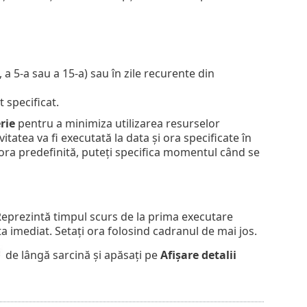
 a 5-a sau a 15-a) sau în zile recurente din
 specificat.
rie
pentru a minimiza utilizarea resurselor
tatea va fi executată la data și ora specificate în
 ora predefinită, puteți specifica momentul când se
eprezintă timpul scurs de la prima executare
ta imediat. Setați ora folosind cadranul de mai jos.
de lângă sarcină și apăsați pe
Afișare detalii