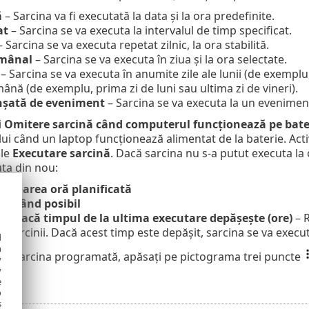
ă
– Sarcina va fi executată la data și la ora predefinite.
at
– Sarcina se va executa la intervalul de timp specificat.
 Sarcina se va executa repetat zilnic, la ora stabilită.
mânal
– Sarcina se va executa în ziua și la ora selectate.
– Sarcina se va executa în anumite zile ale lunii (de exemplu,
ână (de exemplu, prima zi de luni sau ultima zi de vineri).
nșată de eveniment
– Sarcina se va executa la un eveniment
i
Omitere sarcină când computerul funcționează pe bate
ui când un laptop funcționează alimentat de la baterie. Activi
le
Executare sarcină
. Dacă sarcina nu s-a putut executa la
ta din nou:
ătoarea oră planificată
 curând posibil
t, dacă timpul de la ultima executare depășește (ore)
– R
 sarcinii. Dacă acest timp este depășit, sarcina se va execu
d
h
zui sarcina programată, apăsați pe pictograma trei puncte
y
y
e
o
s