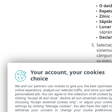
O dat
•
Repet
•
Zilnic
–
•
Săptă
•
Lunar
•
săptăm
Decla
•
5.
Selectaț
sistemul
câmpuri
va execu
La urm
•
Your account, your cookies
Cât de
•
choice
Imedia
•
omisă a
We and our partners use cookies to give you the best optimize
online experience, analyze our website traffic, and serve you wit
Pentru a revi
personalized ads. You can agree to the collection of all cookies b
sarcină
.
clicking "Accept all and close", decline all non-essential cookies b
choosing "Accept essential cookies only", or adjust your cooki
settings by clicking "Manage cookies". You also have the right t
withdraw your consent or change your cookie preference