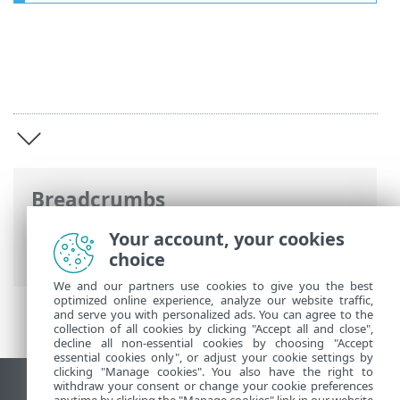
Breadcrumbs
Online-Help van ESET
>
ESET Safe Server
Your account, your cookies
>
ESET Safe Server
choice
We and our partners use cookies to give you the best
optimized online experience, analyze our website traffic,
and serve you with personalized ads. You can agree to the
collection of all cookies by clicking "Accept all and close",
decline all non-essential cookies by choosing "Accept
essential cookies only", or adjust your cookie settings by
clicking "Manage cookies". You also have the right to
withdraw your consent or change your cookie preferences
Bureaubladwebsite weergeven