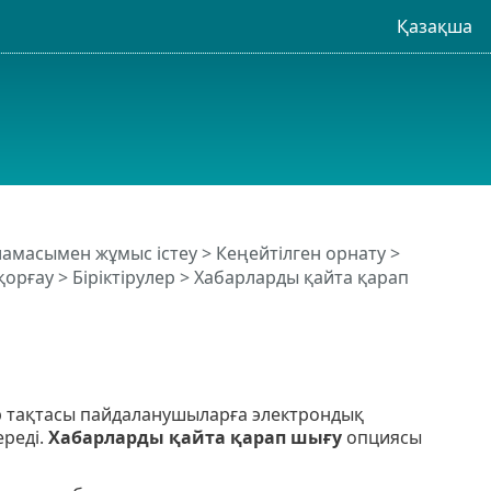
Қазақша
рламасымен жұмыс істеу
>
Кеңейтілген орнату
>
қорғау
>
Біріктірулер
> Хабарларды қайта қарап
ар тақтасы пайдаланушыларға электрондық
ереді.
Хабарларды қайта қарап шығу
опциясы