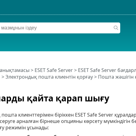
 анықтамасы
>
ESET Safe Server
>
ESET Safe Server бағда
р
>
Электрондық пошта клиентін қорғау
>
Пошта жәшігін 
арды қайта қарап шығу
пошта клиенттерімен біріккен ESET Safe Server құралд
еруге арналған бірнеше опцияны көрсету мүмкіндігін б
ғу режимін ұсынады: