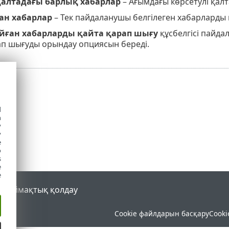
алтадағы барлық хабарлар
– Ағымдағы көрсетулі қал
ан хабарлар
– Тек пайдаланушы белгілеген хабарларды
йған хабарларды қайта қарап шығу
құсбелгісі пайд
ап шығуды орындау опциясын береді.
d
h
y
y
e
o
s
e
e
al
Аймақтық қолдау
Cookie файлдарын басқару
Cooki