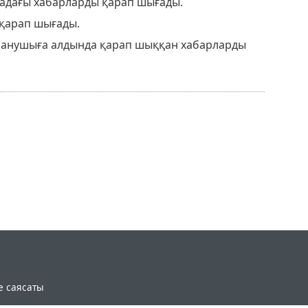
тадағы хабарларды қарап шығады.
 қарап шығады.
аланушыға алдында қарап шыққан хабарларды
e саясаты