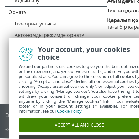
Ағымдағы қ
Тек таңдалғ
Қаралып қо
тағы бір қар
Your account, your cookies
choice
We and our partners use cookies to give you the best optimize
online experience, analyze our website traffic, and serve you wit
personalized ads. You can agree to the collection of all cookies b
clicking "Accept all and close", decline all non-essential cookies b
choosing "Accept essential cookies only", or adjust your cooki
settings by clicking "Manage cookies". You also have the right t
withdraw your consent or change your cookie preference
anytime by clicking the "Manage cookies" link in our websit
footer or in your account settings (if available). For mor
information, see our
Cookie Policy
.
End of Life
ESET білім қоры
ESET форумы
ESET Status Port
ACCEPT ALL AND CLOSE
© 1992 - 2026 ESET, spol. s r.o. - Барлық құқықтары қорғалған.