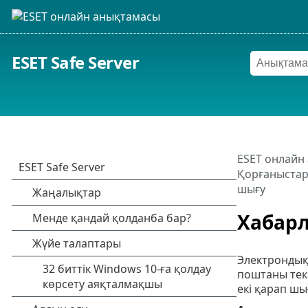
ESET Safe Server
ESET онлайн
Қорғаныста
шығу
Хабарл
Электрондық 
поштаны текс
екі қарап шы