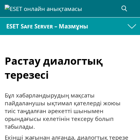
ESET Safe Server – Мазмұны
Растау диалогтық
терезесі
Бұл хабарландырудың мақсаты
пайдаланушы ықтимал қателерді жоюы
тиіс таңдалған әрекетті шынымен
орындағысы келетінін тексеру болып
табылады.
Екінші жағынан алғанда, диалогтық терезе