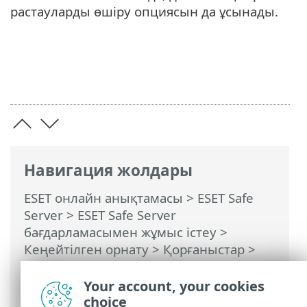
растауларды өшіру опциясын да ұсынады.
Навигация жолдары
ESET онлайн анықтамасы
>
ESET Safe
Server
>
ESET Safe Server
бағдарламасымен жұмыс істеу
>
Кеңейтілген орнату
>
Қорғаныстар
>
Электрондық пошта клиентін қорғау
>
Пошта жәшігін қорғау
>
Біріктірулер
>
Your account, your cookies
Растау диалогтық терезесі
choice