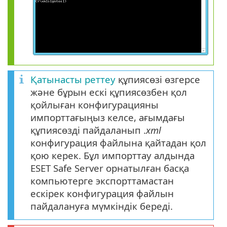
Қатынасты реттеу
құпиясөзі өзгерсе
және бұрын ескі құпиясөзбен қол
қойлыған конфигурацияны
импорттағыңыз келсе, ағымдағы
құпиясөзді пайдаланып .
xml
конфигурация файлына қайтадан қол
қою керек. Бұл импорттау алдында
ESET Safe Server орнатылған басқа
компьютерге экспорттамастан
ескірек конфигурация файлын
пайдалануға мүмкіндік береді.