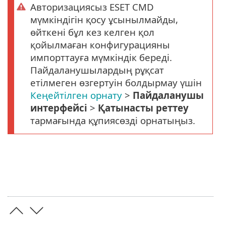
Авторизациясыз ESET CMD
мүмкіндігін қосу ұсынылмайды,
өйткені бұл кез келген қол
қойылмаған конфигурацияны
импорттауға мүмкіндік береді.
Пайдаланушылардың рұқсат
етілмеген өзгертуін болдырмау үшін
Кеңейтілген орнату
>
Пайдаланушы
интерфейсі
>
Қатынасты реттеу
тармағында құпиясөзді орнатыңыз.