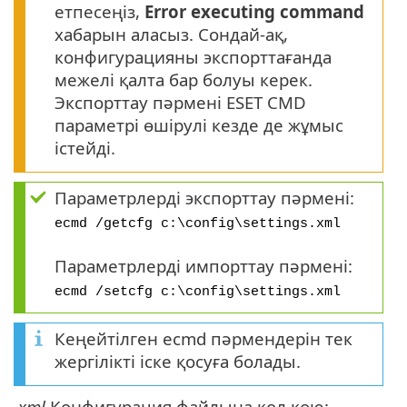
етпесеңіз,
Error executing command
хабарын аласыз. Сондай-ақ,
конфигурацияны экспорттағанда
межелі қалта бар болуы керек.
Экспорттау пәрмені ESET CMD
параметрі өшірулі кезде де жұмыс
істейді.
Параметрлерді экспорттау пәрмені:
ecmd /getcfg c:\config\settings.xml
Параметрлерді импорттау пәрмені:
ecmd /setcfg c:\config\settings.xml
Кеңейтілген ecmd пәрмендерін тек
жергілікті іске қосуға болады.
.
xml
Конфигурация файлына қол қою: