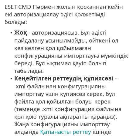
ESET CMD Пәрмен жолын қосқаннан кейін
екі авторизациялау әдісі қолжетімді
болады:
Жоқ
- авторизациясыз. Бұл әдісті
•
пайдалану ұсынылмайды, өйткені ол
кез келген қол қойылмаған
конфигурацияны импорттауға мүмкіндік
береді. Бұл ықтимал қауіп болып
табылады.
Кеңейтілген реттеудің құпиясөзі
–
•
.xml файлынан конфигурацияны
импорттау үшін құпиясөз керек, бұл
файлға қол қойылған болуы керек
(төменде .xml конфигурация файлына
қол қою туралы ақпаратты қараңыз).
Жаңа конфигурацияны импорттау
алдында
Қатынасты реттеу
ішінде