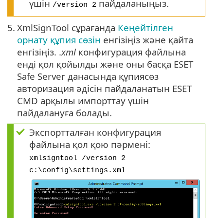
үшін
пайдаланыңыз.
/version 2
5.
XmlSignTool сұрағанда
Кеңейтілген
орнату құпия сөзін
енгізіңіз және қайта
енгізіңіз. .
xml
конфигурация файлына
енді қол қойылды және оны басқа ESET
Safe Server данасында құпиясөз
авторизация әдісін пайдаланатын ESET
CMD арқылы импорттау үшін
пайдалануға болады.
Экспортталған конфигурация
файлына қол қою пәрмені:
xmlsigntool /version 2
c:\config\settings.xml