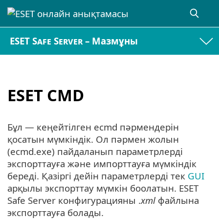
ESET Safe Server – Мазмұны
ESET CMD
Бұл — кеңейтілген ecmd пәрмендерін
қосатын мүмкіндік. Ол пәрмен жолын
(ecmd.exe) пайдаланып параметрлерді
экспорттауға және импорттауға мүмкіндік
береді. Қазіргі дейін параметрлерді тек
GUI
арқылы экспорттау мүмкін боолатын. ESET
Safe Server конфигурацияны .
xml
файлына
экспорттауға болады.