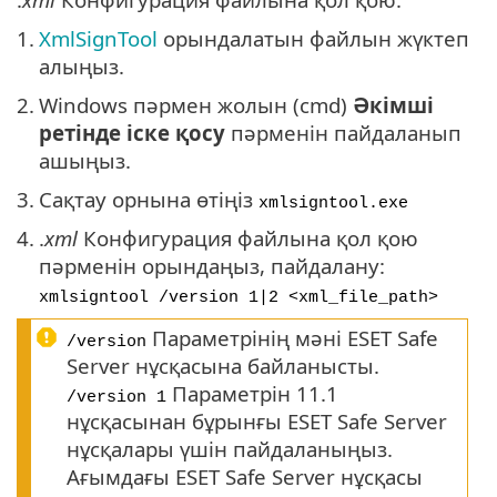
1.
XmlSignTool
орындалатын файлын жүктеп
алыңыз.
2.
Windows пәрмен жолын (cmd)
Әкімші
ретінде іске қосу
пәрменін пайдаланып
ашыңыз.
3.
Сақтау орнына өтіңіз
xmlsigntool.exe
4.
.
xml
Конфигурация файлына қол қою
пәрменін орындаңыз, пайдалану:
xmlsigntool /version 1|2 <xml_file_path>
Параметрінің мәні ESET Safe
/version
Server нұсқасына байланысты.
Параметрін 11.1
/version 1
нұсқасынан бұрынғы ESET Safe Server
нұсқалары үшін пайдаланыңыз.
Ағымдағы ESET Safe Server нұсқасы