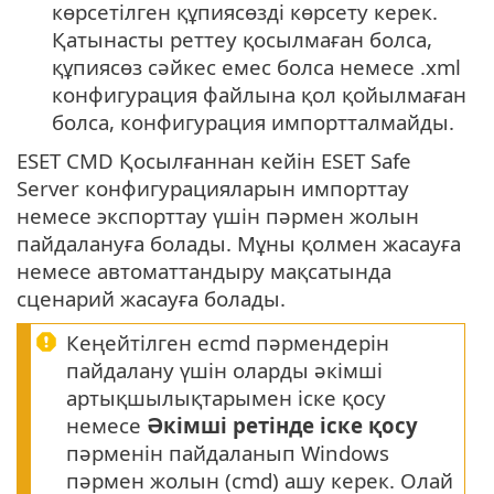
көрсетілген құпиясөзді көрсету керек.
Қатынасты реттеу қосылмаған болса,
құпиясөз сәйкес емес болса немесе .xml
конфигурация файлына қол қойылмаған
болса, конфигурация импортталмайды.
ESET CMD Қосылғаннан кейін ESET Safe
Server конфигурацияларын импорттау
немесе экспорттау үшін пәрмен жолын
пайдалануға болады. Мұны қолмен жасауға
немесе автоматтандыру мақсатында
сценарий жасауға болады.
Кеңейтілген ecmd пәрмендерін
пайдалану үшін оларды әкімші
артықшылықтарымен іске қосу
немесе
Әкімші ретінде іске қосу
пәрменін пайдаланып Windows
пәрмен жолын (cmd) ашу керек. Олай