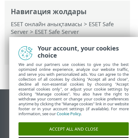
Навигация жолдары
ESET онлайн анықтамасы
>
ESET Safe
Server
>
ESET Safe Server
бағдарламасымен жұмыс істеу
>
Кеңейтілген орнату
>
Пайдаланушы
Your account, your cookies
интерфейсі
> ESET CMD
choice
We and our partners use cookies to give you the best
optimized online experience, analyze our website traffic,
and serve you with personalized ads. You can agree to the
collection of all cookies by clicking "Accept all and close",
decline all non-essential cookies by choosing "Accept
essential cookies only", or adjust your cookie settings by
clicking "Manage cookies". You also have the right to
withdraw your consent or change your cookie preferences
Жұмыс үстеліндегі сайтты қарау
anytime by clicking the "Manage cookies" link in our website
footer or in your account settings (if available). For more
End of Life
information, see our
Cookie Policy
.
ESET білім қоры
ESET форумы
ACCEPT ALL AND CLOSE
ESET Status Portal