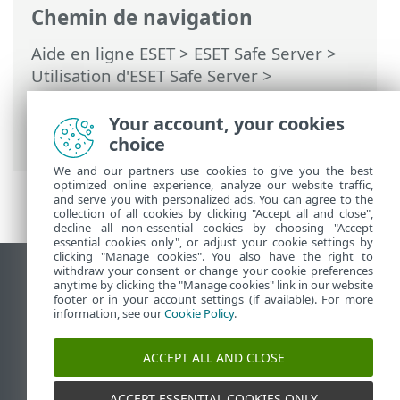
Chemin de navigation
Aide en ligne ESET
>
ESET Safe Server
>
Utilisation d'ESET Safe Server
>
Configuration avancée
>
Protections
>
Protection du client de messagerie
>
Your account, your cookies
ThreatSense
choice
We and our partners use cookies to give you the best
optimized online experience, analyze our website traffic,
and serve you with personalized ads. You can agree to the
collection of all cookies by clicking "Accept all and close",
decline all non-essential cookies by choosing "Accept
essential cookies only", or adjust your cookie settings by
clicking "Manage cookies". You also have the right to
withdraw your consent or change your cookie preferences
Afficher le site des postes de travail
anytime by clicking the "Manage cookies" link in our website
footer or in your account settings (if available). For more
End of Life
information, see our
Cookie Policy
.
Base de connaissances ESET
Forum ESET
ACCEPT ALL AND CLOSE
ESET Status Portal
Support régional
ACCEPT ESSENTIAL COOKIES ONLY