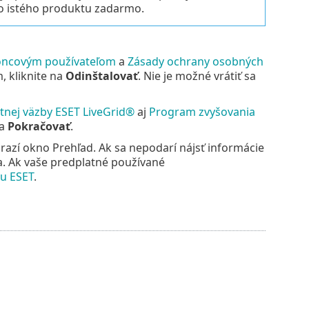
o istého produktu zadarmo.
oncovým používateľom
a
Zásady ochrany osobných
 kliknite na
Odinštalovať
. Nie je možné vrátiť sa
tnej väzby ESET LiveGrid®
aj
Program zvyšovania
na
Pokračovať
.
azí okno Prehľad. Ak sa nepodarí nájsť informácie
. Ak vaše predplatné používané
tu ESET
.