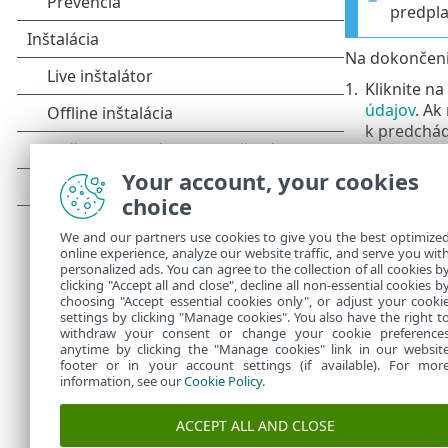
predpla
Na dokončenie
1.
Kliknite na
údajov
. Ak
k predchádz
2.
Kliknite na
Your account, your cookies
spokojnost
choice
3.
Po aktivác
o predplat
We and our partners use cookies to give you the best optimize
online experience, analyze our website traffic, and serve you wit
v predchád
personalized ads. You can agree to the collection of all cookies b
4.
Na dokončen
clicking "Accept all and close", decline all non-essential cookies b
choosing "Accept essential cookies only", or adjust your cooki
settings by clicking "Manage cookies". You also have the right t
withdraw your consent or change your cookie preference
anytime by clicking the "Manage cookies" link in our websit
footer or in your account settings (if available). For mor
information, see our
Cookie Policy
.
ACCEPT ALL AND CLOSE