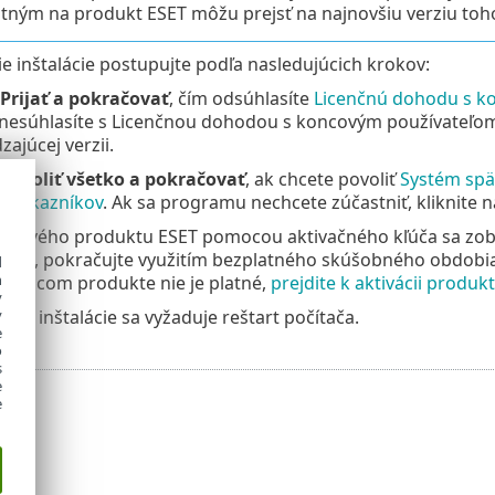
tným na produkt ESET môžu prejsť na najnovšiu verziu toh
 inštalácie postupujte podľa nasledujúcich krokov:
Prijať a pokračovať
, čím odsúhlasíte
Licenčnú dohodu s k
 nesúhlasíte s Licenčnou dohodou s koncovým používateľom,
ajúcej verzii.
Povoliť všetko a pokračovať
, ak chcete povoliť
Systém spä
i zákazníkov
. Ak sa programu nechcete zúčastniť, kliknite 
ii nového produktu ESET pomocou aktivačného kľúča sa zobr
nom, pokračujte využitím bezplatného skúšobného obdobia
d
h
zajúcom produkte nie je platné,
prejdite k aktivácii produk
y
ie inštalácie sa vyžaduje reštart počítača.
y
e
o
s
e
e