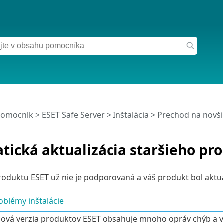
pomocník
>
ESET Safe Server
>
Inštalácia
>
Prechod na novši
ická aktualizácia staršieho pr
roduktu ESET už nie je podporovaná a váš produkt bol aktua
oblémy inštalácie
ová verzia produktov ESET obsahuje mnoho opráv chýb a vyl