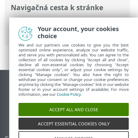
Navigačná cesta k stránke
ESET Online pomocník
>
ESET Safe Server
>
Právne dokumenty > Program
Your account, your cookies
zvyšovania spokojnosti zákazníkov
choice
We and our partners use cookies to give you the best
optimized online experience, analyze our website traffic,
and serve you with personalized ads. You can agree to the
collection of all cookies by clicking "Accept all and close",
decline all non-essential cookies by choosing "Accept
essential cookies only", or adjust your cookie settings by
clicking "Manage cookies". You also have the right to
withdraw your consent or change your cookie preferences
Zobraziť stránku ako na počítači
anytime by clicking the "Manage cookies" link in our website
footer or in your account settings (if available). For more
End of Life
information, see our
Cookie Policy
.
Databáza znalostí ESET
ESET Fórum
ACCEPT ALL AND CLOSE
ESET Status Portal
Technická podpora
ACCEPT ESSENTIAL COOKIES ONLY
© 1992 - 2026 ESET,
Spravovať súbory cookie