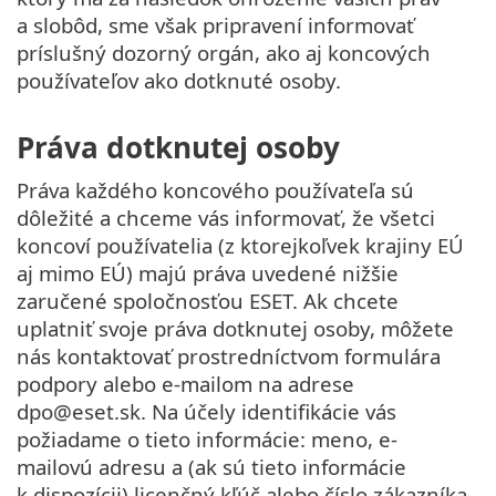
a slobôd, sme však pripravení informovať
príslušný dozorný orgán, ako aj koncových
používateľov ako dotknuté osoby.
Práva dotknutej osoby
Práva každého koncového používateľa sú
dôležité a chceme vás informovať, že všetci
koncoví používatelia (z ktorejkoľvek krajiny EÚ
aj mimo EÚ) majú práva uvedené nižšie
zaručené spoločnosťou ESET. Ak chcete
uplatniť svoje práva dotknutej osoby, môžete
nás kontaktovať prostredníctvom formulára
podpory alebo e-mailom na adrese
dpo@eset.sk. Na účely identifikácie vás
požiadame o tieto informácie: meno, e-
mailovú adresu a (ak sú tieto informácie
k dispozícii) licenčný kľúč alebo číslo zákazníka