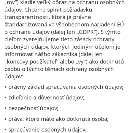
„my“) kladie veľký dôraz na ochranu osobných
údajov. Chceme splniť požiadavku
transparentnosti, ktorá je právne
štandardizovaná vo všeobecnom nariadení EÚ
o ochrane údajov (ďalej len „GDPR“). S týmto
cieľom zverejňujeme tieto zásady ochrany
osobných údajov, ktorých jediným účelom je
informovať nášho zákazníka (ďalej len
„koncový používateľ“ alebo „vy“) ako dotknutú
osobu o týchto témach ochrany osobných
údajov:
právny základ spracúvania osobných údajov;
•
zdieľanie a dôvernosť údajov;
•
bezpečnosť údajov;
•
práva, ktoré máte ako dotknutá osoba;
•
spracúvanie osobných údajov;
•