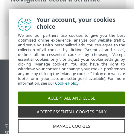
ESET Online pomocník
>
ESET Safe Server
>
Právne dokumenty > Zásady ochrany
Your account, your cookies
osobných údajov
choice
We and our partners use cookies to give you the best
optimized online experience, analyze our website traffic,
and serve you with personalized ads. You can agree to the
collection of all cookies by clicking "Accept all and close",
decline all non-essential cookies by choosing "Accept
essential cookies only", or adjust your cookie settings by
clicking "Manage cookies". You also have the right to
withdraw your consent or change your cookie preferences
Zobraziť stránku ako na počítači
anytime by clicking the "Manage cookies" link in our website
footer or in your account settings (if available). For more
End of Life
information, see our
Cookie Policy
.
Databáza znalostí ESET
ESET Fórum
ACCEPT ALL AND CLOSE
ESET Status Portal
Technická podpora
ACCEPT ESSENTIAL COOKIES ONLY
© 1992 - 2026 ESET,
Spravovať súbory cookie
MANAGE COOKIES
spol. s r. o. Všetky práva
Zásady používania súborov