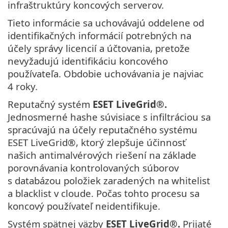
infraštruktúry koncových serverov.
Tieto informácie sa uchovávajú oddelene od
identifikačných informácií potrebných na
účely správy licencií a účtovania, pretože
nevyžadujú identifikáciu koncového
používateľa. Obdobie uchovávania je najviac
4 roky.
Reputačný systém
ESET LiveGrid®
.
Jednosmerné hashe súvisiace s infiltráciou sa
spracúvajú na účely reputačného systému
ESET LiveGrid®, ktorý zlepšuje účinnosť
našich antimalvérových riešení na základe
porovnávania kontrolovaných súborov
s databázou položiek zaradených na whitelist
a blacklist v cloude. Počas tohto procesu sa
koncový používateľ neidentifikuje.
Systém spätnej väzby
ESET LiveGrid®
.
Prijaté