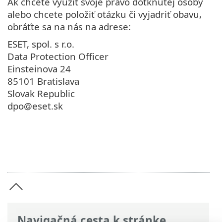
Ak chcete využiť svoje právo dotknutej osoby
alebo chcete položiť otázku či vyjadriť obavu,
obráťte sa na nás na adrese:
ESET, spol. s r.o.
Data Protection Officer
Einsteinova 24
85101 Bratislava
Slovak Republic
dpo@eset.sk
Navigačná cesta k stránke