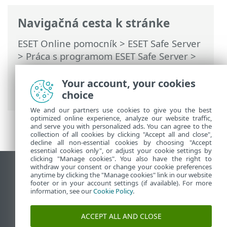
Navigačná cesta k stránke
ESET Online pomocník
>
ESET Safe Server
>
Práca s programom ESET Safe Server
>
Rozšírené nastavenia
>
Kontroly
>
Systém HIPS – Host Intrusion Prevention
Your account, your cookies
System
> HIPS vylúčenia
choice
We and our partners use cookies to give you the best
optimized online experience, analyze our website traffic,
and serve you with personalized ads. You can agree to the
collection of all cookies by clicking "Accept all and close",
decline all non-essential cookies by choosing "Accept
essential cookies only", or adjust your cookie settings by
clicking "Manage cookies". You also have the right to
withdraw your consent or change your cookie preferences
Zobraziť stránku ako na počítači
anytime by clicking the "Manage cookies" link in our website
footer or in your account settings (if available). For more
End of Life
information, see our
Cookie Policy
.
Databáza znalostí ESET
ESET Fórum
ACCEPT ALL AND CLOSE
ESET Status Portal