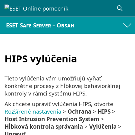
ESET Safe Server – Obsah
HIPS vylúčenia
Tieto vylúčenia vám umožňujú vyňať
konkrétne procesy z hĺbkovej behaviorálnej
kontroly v rámci systému HIPS.
Ak chcete upraviť vylúčenia HIPS, otvorte
Rozšírené nastavenia
>
Ochrana
>
HIPS
>
Host Intrusion Prevention System
>
Hĺbková kontrola správania
>
Vylúčenia
>
Upraviť
.