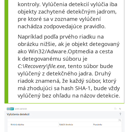
kontroly. Vylúčenia detekcií vylúčia iba
objekty zachytené detekčným jadrom,
pre ktoré sa v zozname vylúčení
nachádza zodpovedajúce pravidlo.
Napríklad podľa prvého riadku na
obrázku nižšie, ak je objekt detegovaný
ako Win32/Adware.Optmedia a cesta
k detegovanému súboru je
C:\Recovery\file.exe
, tento súbor bude
vylúčený z detekčného jadra. Druhý
riadok znamená, že každý súbor, ktorý
má zhodujúci sa hash SHA-1, bude vždy
vylúčený bez ohľadu na názov detekcie.