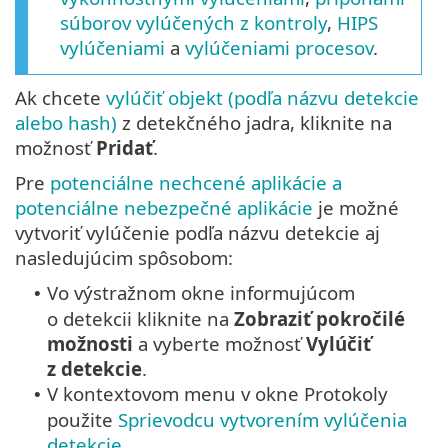
súborov vylúčených z kontroly
,
HIPS
vylúčeniami
a
vylúčeniami procesov
.
Ak chcete
vylúčiť objekt (podľa názvu detekcie
alebo hash)
z detekčného jadra, kliknite na
možnosť
Pridať
.
Pre
potenciálne nechcené aplikácie
a
potenciálne nebezpečné aplikácie
je možné
vytvoriť vylúčenie podľa názvu detekcie aj
nasledujúcim spôsobom:
Vo výstražnom okne informujúcom
•
o detekcii kliknite na
Zobraziť pokročilé
možnosti
a vyberte možnosť
Vylúčiť
z detekcie
.
V kontextovom menu v okne Protokoly
•
použite
Sprievodcu vytvorením vylúčenia
detekcie
.