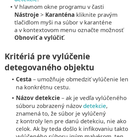
V hlavnom okne programu v časti
•
Nástroje
>
Karanténa
kliknite pravým
tlačidlom myši na súbor v karanténe
a v kontextovom menu označte možnosť
Obnoviť a vylúčiť
.
Kritériá pre vylúčenie
detegovaného objektu
Cesta
– umožňuje obmedziť vylúčenie len
•
na konkrétnu cestu.
Názov detekcie
– ak je vedľa vylúčeného
•
súboru zobrazený názov
detekcie
,
znamená to, že súbor je vylúčený
z kontroly len pre danú detekciu, nie ako
celok. Ak by teda došlo k infikovaniu takto
vylúčeného súboru iným malvérom, ten