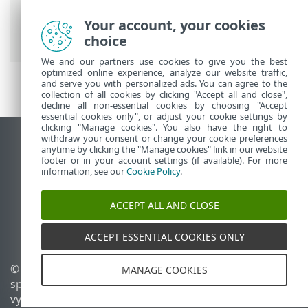
>
Práca s programom ESET Safe Server
>
Rozšírené nastavenia
>
Kontroly
>
Your account, your cookies
Vylúčenia
> Vylúčenia detekcií
choice
We and our partners use cookies to give you the best
optimized online experience, analyze our website traffic,
and serve you with personalized ads. You can agree to the
collection of all cookies by clicking "Accept all and close",
decline all non-essential cookies by choosing "Accept
essential cookies only", or adjust your cookie settings by
clicking "Manage cookies". You also have the right to
withdraw your consent or change your cookie preferences
Zobraziť stránku ako na počítači
anytime by clicking the "Manage cookies" link in our website
footer or in your account settings (if available). For more
End of Life
information, see our
Cookie Policy
.
Databáza znalostí ESET
ESET Fórum
ACCEPT ALL AND CLOSE
ESET Status Portal
Technická podpora
ACCEPT ESSENTIAL COOKIES ONLY
© 1992 - 2026 ESET,
Spravovať súbory cookie
MANAGE COOKIES
spol. s r. o. Všetky práva
Zásady používania súborov
vyhradené.
cookie