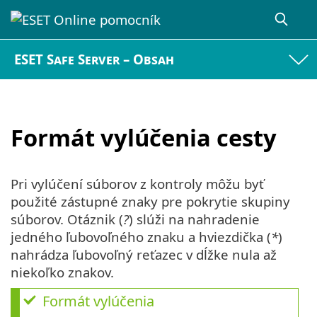
ESET Safe Server – Obsah
Formát vylúčenia cesty
Pri vylúčení súborov z kontroly môžu byť
použité zástupné znaky pre pokrytie skupiny
súborov. Otáznik (
?
) slúži na nahradenie
jedného ľubovoľného znaku a hviezdička (
*
)
nahrádza ľubovoľný reťazec v dĺžke nula až
niekoľko znakov.
Formát vylúčenia