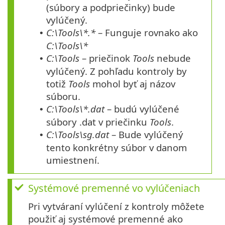
(súbory a podpriečinky) bude
vylúčený.
C:\Tools\*.*
– Funguje rovnako ako
•
C:\Tools\*
C:\Tools
– priečinok
Tools
nebude
•
vylúčený. Z pohľadu kontroly by
totiž
Tools
mohol byť aj názov
súboru.
C:\Tools\*.dat
– budú vylúčené
•
súbory .dat v priečinku
Tools
.
C:\Tools\sg.dat
– Bude vylúčený
•
tento konkrétny súbor v danom
umiestnení.
Systémové premenné vo vylúčeniach
Pri vytváraní vylúčení z kontroly môžete
použiť aj systémové premenné ako