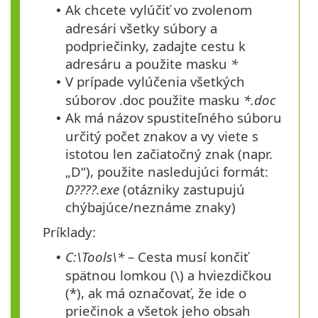
Ak chcete vylúčiť vo zvolenom
•
adresári všetky súbory a
podpriečinky, zadajte cestu k
adresáru a použite masku
*
V prípade vylúčenia všetkých
•
súborov .doc použite masku
*.doc
Ak má názov spustiteľného súboru
•
určitý počet znakov a vy viete s
istotou len začiatočný znak (napr.
„D“), použite nasledujúci formát:
D????.exe
(otázniky zastupujú
chýbajúce/neznáme znaky)
Príklady:
C:\Tools\*
– Cesta musí končiť
•
spätnou lomkou (\) a hviezdičkou
(*), ak má označovať, že ide o
priečinok a všetok jeho obsah