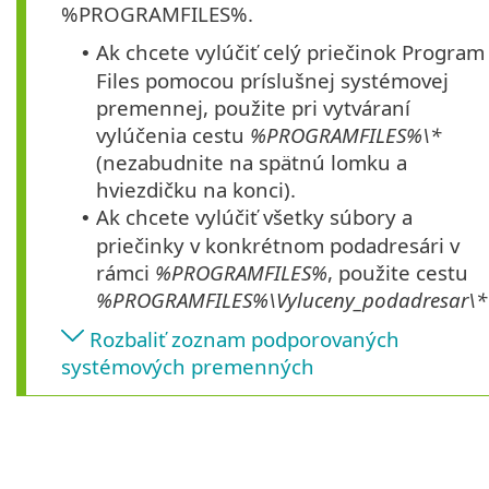
%PROGRAMFILES%.
Ak chcete vylúčiť celý priečinok Program
•
Files pomocou príslušnej systémovej
premennej, použite pri vytváraní
vylúčenia cestu
%PROGRAMFILES%\*
(nezabudnite na spätnú lomku a
hviezdičku na konci).
Ak chcete vylúčiť všetky súbory a
•
priečinky v konkrétnom podadresári v
rámci
%PROGRAMFILES%
, použite cestu
%PROGRAMFILES%\Vyluceny_podadresar\*
Rozbaliť zoznam podporovaných
systémových premenných