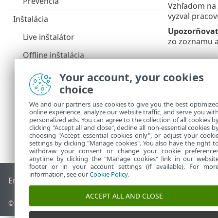
Vzhľadom na z
vyzval pracov
Upozorňovať 
zo zoznamu ap
Your account, your cookies
choice
We and our partners use cookies to give you the best optimize
online experience, analyze our website traffic, and serve you wit
personalized ads. You can agree to the collection of all cookies b
clicking "Accept all and close", decline all non-essential cookies b
choosing "Accept essential cookies only", or adjust your cooki
settings by clicking "Manage cookies". You also have the right t
withdraw your consent or change your cookie preference
anytime by clicking the "Manage cookies" link in our websit
footer or in your account settings (if available). For mor
information, see our
Cookie Policy
.
End of Life
Databáza znalostí ESET
ESET Fórum
ESET Status
ACCEPT ALL AND CLOSE
© 1992 - 2026 ESET, spol. s r. o. Všetky práva vyhradené.