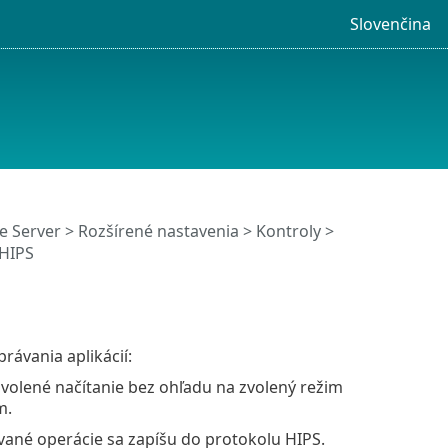
Slovenčina
e Server
>
Rozšírené nastavenia
>
Kontroly
>
 HIPS
rávania aplikácií:
volené načítanie bez ohľadu na zvolený režim
m.
vané operácie sa zapíšu do protokolu HIPS.