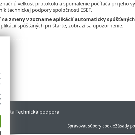
načnú veľkosť protokolu a spomalenie počítača pri jeho vyt
ník technickej podpory spoločnosti ESET.
na zmeny v zozname aplikácií automaticky spúšťaných 
likácií spúšťaných pri štarte, zobrazí sa upozornenie.
d
h
y
y
e
o
s
e
e
 Portal
Technická podpora
Spravovať súbory cookie
Zásady po