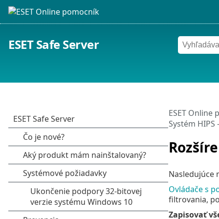
ESET Safe Server
ESET Online 
Systém HIPS 
Rozšír
Nasledujúce m
Ovládače s po
filtrovania, 
Zapisovať vš