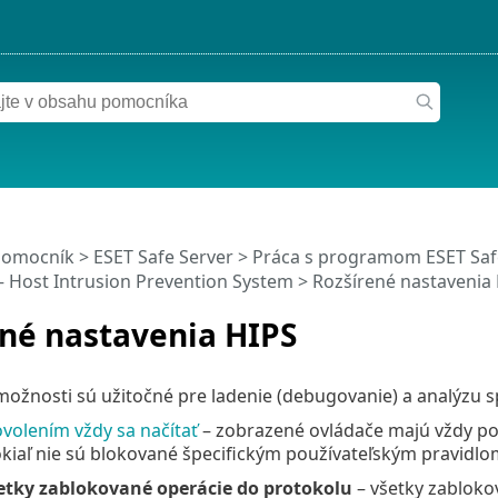
pomocník
>
ESET Safe Server
>
Práca s programom ESET Saf
– Host Intrusion Prevention System
> Rozšírené nastavenia
ené nastavenia HIPS
ožnosti sú užitočné pre ladenie (debugovanie) a analýzu sp
volením vždy sa načítať
– zobrazené ovládače majú vždy po
pokiaľ nie sú blokované špecifickým používateľským pravidlo
etky zablokované operácie do protokolu
– všetky zabloko