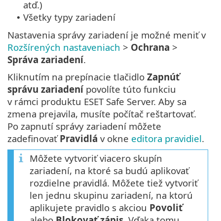
atď.)
Všetky typy zariadení
•
Nastavenia správy zariadení je možné meniť v
Rozšírených nastaveniach
>
Ochrana
>
Správa zariadení
.
Kliknutím na prepínacie tlačidlo
Zapnúť
správu zariadení
povolíte túto funkciu
v rámci produktu ESET Safe Server. Aby sa
zmena prejavila, musíte počítač reštartovať.
Po zapnutí správy zariadení môžete
zadefinovať
Pravidlá
v okne
editora pravidiel
.
Môžete vytvoriť viacero skupín
zariadení, na ktoré sa budú aplikovať
rozdielne pravidlá. Môžete tiež vytvoriť
len jednu skupinu zariadení, na ktorú
aplikujete pravidlo s akciou
Povoliť
alebo
Blokovať zápis
. Vďaka tomu