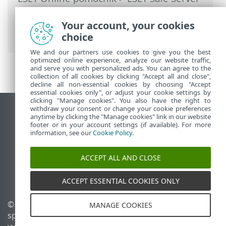
>
Práca s programom ESET Safe Server
>
Rozšírené nastavenia
>
Ochrana
> Správa
Your account, your cookies
zariadení
choice
We and our partners use cookies to give you the best
optimized online experience, analyze our website traffic,
and serve you with personalized ads. You can agree to the
collection of all cookies by clicking "Accept all and close",
decline all non-essential cookies by choosing "Accept
essential cookies only", or adjust your cookie settings by
clicking "Manage cookies". You also have the right to
withdraw your consent or change your cookie preferences
Zobraziť stránku ako na počítači
anytime by clicking the "Manage cookies" link in our website
footer or in your account settings (if available). For more
End of Life
information, see our
Cookie Policy
.
Databáza znalostí ESET
ESET Fórum
ACCEPT ALL AND CLOSE
ESET Status Portal
Technická podpora
ACCEPT ESSENTIAL COOKIES ONLY
© 1992 - 2026 ESET,
Spravovať súbory cookie
MANAGE COOKIES
spol. s r. o. Všetky práva
Zásady používania súborov