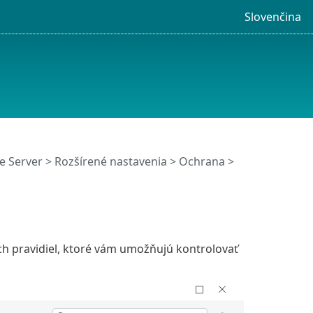
Slovenčina
e Server
>
Rozšírené nastavenia
>
Ochrana
>
h pravidiel, ktoré vám umožňujú kontrolovať