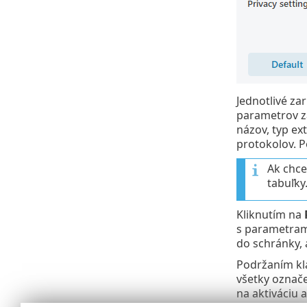
Jednotlivé za
parametrov za
názov, typ ex
protokolov. Po
Ak chce
tabuľky
Kliknutím na
s parametrami
do schránky, 
Podržaním k
všetky označe
na aktiváciu a