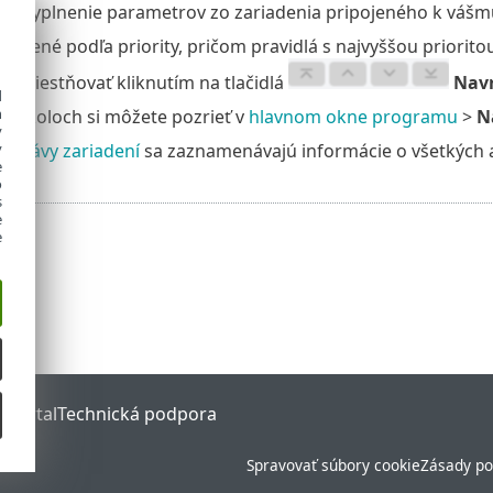
ké vyplnenie parametrov zo zariadenia pripojeného k vášm
oradené podľa priority, pričom pravidlá s najvyššou priorito
remiestňovať kliknutím na tlačidlá
Navr
d
h
otokoloch si môžete pozrieť v
hlavnom okne programu
>
N
y
 správy zariadení
sa zaznamenávajú informácie o všetkých a
y
e
o
s
e
e
 Portal
Technická podpora
Spravovať súbory cookie
Zásady po