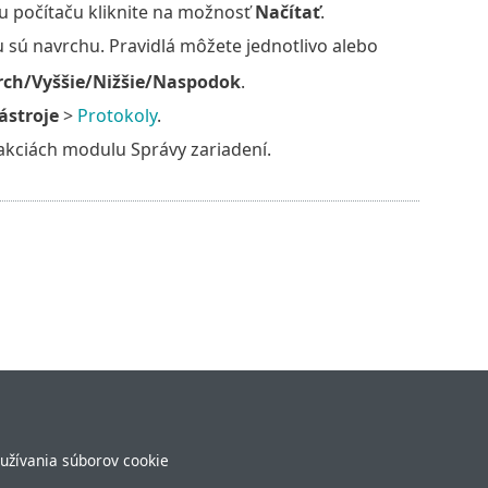
u počítaču kliknite na možnosť
Načítať
.
u sú navrchu. Pravidlá môžete jednotlivo alebo
ch/Vyššie/Nižšie/Naspodok
.
ástroje
>
Protokoly
.
kciách modulu Správy zariadení.
užívania súborov cookie