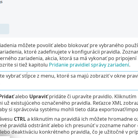
riadenia môžete povoliť alebo blokovať pre vybraného použí
riadenia, ktoré zadefinujete v konfigurácii pravidla. Zozn
terného zariadenia, akcia, ktorá sa má vykonať po pripojení
zrite si tiež kapitolu
Pridanie pravidiel správy zariadení
.
te vybrať stĺpce z menu, ktoré sa majú zobraziť v okne pravi
.
Pridať
alebo
Upraviť
pridáte či upravíte pravidlo. Kliknutím
 už existujúceho označeného pravidla. Reťazce XML zobraz
aby si správcovia systému mohli tieto dáta exportovať/impo
lávesu
CTRL
a kliknutím na pravidlá ich môžete hromadne oz
né pravidlá odstrániť alebo ich presunúť v zozname nahor č
lebo deaktiváciu konkrétneho pravidla, čo je užitočné v príp