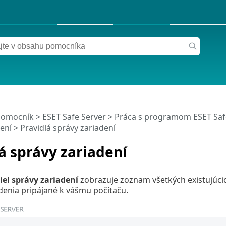
pomocník
>
ESET Safe Server
>
Práca s programom ESET Saf
ení
> Pravidlá správy zariadení
á správy zariadení
iel správy zariadení
zobrazuje zoznam všetkých existujúcic
denia pripájané k vášmu počítaču.