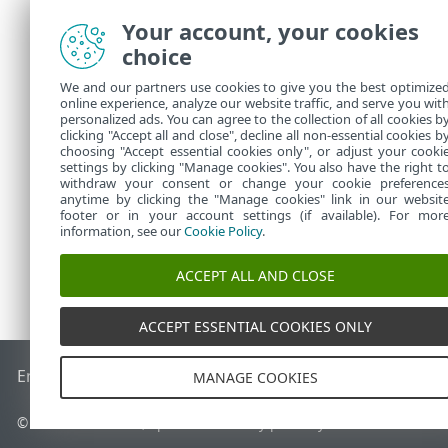
Na automatic
Your account, your cookies
Pravidlá sú z
choice
v skupinách p
We and our partners use cookies to give you the best optimize
online experience, analyze our website traffic, and serve you wit
Záznamy v pr
personalized ads. You can agree to the collection of all cookies b
Do
protokolu
clicking "Accept all and close", decline all non-essential cookies b
choosing "Accept essential cookies only", or adjust your cooki
settings by clicking "Manage cookies". You also have the right t
withdraw your consent or change your cookie preference
anytime by clicking the "Manage cookies" link in our websit
footer or in your account settings (if available). For mor
information, see our
Cookie Policy
.
ACCEPT ALL AND CLOSE
ACCEPT ESSENTIAL COOKIES ONLY
End of Life
Databáza znalostí ESET
ESET Fórum
ESET Status
MANAGE COOKIES
© 1992 - 2026 ESET, spol. s r. o. Všetky práva vyhradené.