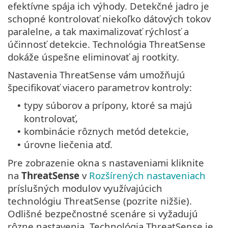
efektívne spája ich výhody. Detekčné jadro je
schopné kontrolovať niekoľko dátových tokov
paralelne, a tak maximalizovať rýchlosť a
účinnosť detekcie. Technológia ThreatSense
dokáže úspešne eliminovať aj rootkity.
Nastavenia ThreatSense vám umožňujú
špecifikovať viacero parametrov kontroly:
typy súborov a prípony, ktoré sa majú
•
kontrolovať,
kombinácie rôznych metód detekcie,
•
úrovne liečenia atď.
•
Pre zobrazenie okna s nastaveniami kliknite
na
ThreatSense
v
Rozšírených nastaveniach
príslušných modulov využívajúcich
technológiu ThreatSense (pozrite nižšie).
Odlišné bezpečnostné scenáre si vyžadujú
rôzne nastavenia. Technológia ThreatSense je