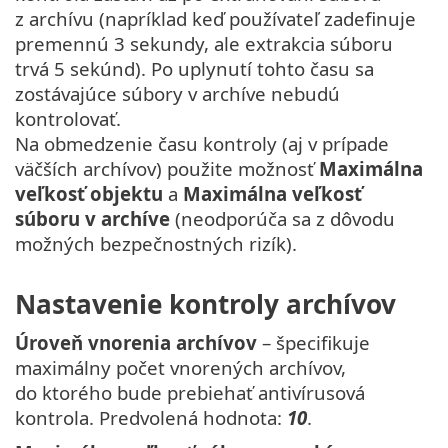
z archívu (napríklad keď používateľ zadefinuje
premennú 3 sekundy, ale extrakcia súboru
trvá 5 sekúnd). Po uplynutí tohto času sa
zostávajúce súbory v archíve nebudú
kontrolovať.
Na obmedzenie času kontroly (aj v prípade
väčších archívov) použite možnosť
Maximálna
veľkosť objektu
a
Maximálna veľkosť
súboru v archíve
(neodporúča sa z dôvodu
možných bezpečnostných rizík).
Nastavenie kontroly archívov
Úroveň vnorenia archívov
– špecifikuje
maximálny počet vnorených archívov,
do ktorého bude prebiehať antivírusová
kontrola. Predvolená hodnota:
10
.