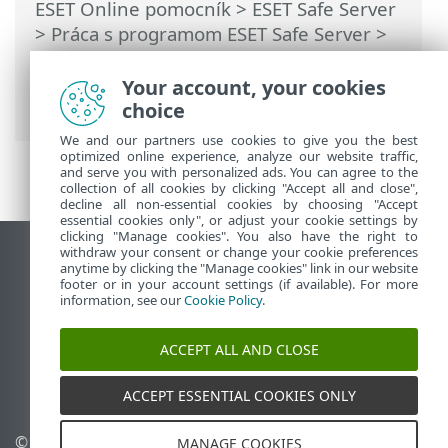
ESET Online pomocník
>
ESET Safe Server
>
Práca s programom ESET Safe Server
>
Rozšírené nastavenia
>
Ochrana
>
Ochrana e‑mailových klientov
>
Your account, your cookies
ThreatSense
choice
We and our partners use cookies to give you the best
optimized online experience, analyze our website traffic,
and serve you with personalized ads. You can agree to the
collection of all cookies by clicking "Accept all and close",
decline all non-essential cookies by choosing "Accept
essential cookies only", or adjust your cookie settings by
clicking "Manage cookies". You also have the right to
withdraw your consent or change your cookie preferences
Zobraziť stránku ako na počítači
anytime by clicking the "Manage cookies" link in our website
footer or in your account settings (if available). For more
End of Life
information, see our
Cookie Policy
.
Databáza znalostí ESET
ESET Fórum
ACCEPT ALL AND CLOSE
ESET Status Portal
Technická podpora
ACCEPT ESSENTIAL COOKIES ONLY
© 1992 - 2026 ESET,
Spravovať súbory cookie
MANAGE COOKIES