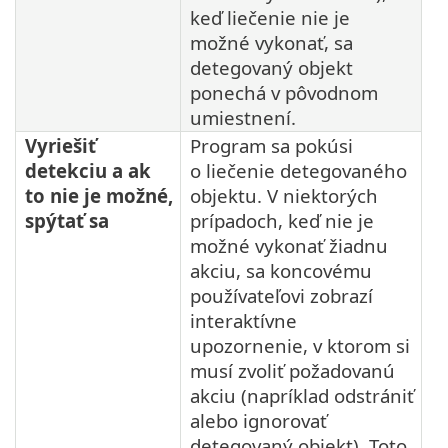
keď liečenie nie je
možné vykonať, sa
detegovaný objekt
ponechá v pôvodnom
umiestnení.
Vyriešiť
Program sa pokúsi
detekciu a ak
o liečenie detegovaného
to nie je možné,
objektu. V niektorých
spýtať sa
prípadoch, keď nie je
možné vykonať žiadnu
akciu, sa koncovému
používateľovi zobrazí
interaktívne
upozornenie, v ktorom si
musí zvoliť požadovanú
akciu (napríklad odstrániť
alebo ignorovať
detegovaný objekt). Toto