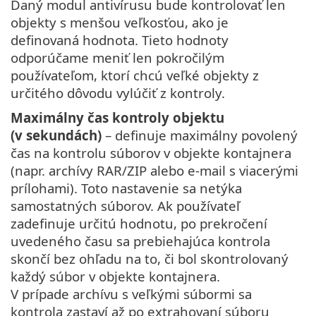
Daný modul antivírusu bude kontrolovať len
objekty s menšou veľkosťou, ako je
definovaná hodnota. Tieto hodnoty
odporúčame meniť len pokročilým
používateľom, ktorí chcú veľké objekty z
určitého dôvodu vylúčiť z kontroly.
Maximálny čas kontroly objektu
(v sekundách)
– definuje maximálny povolený
čas na kontrolu súborov v objekte kontajnera
(napr. archívy RAR/ZIP alebo e‑mail s viacerými
prílohami). Toto nastavenie sa netýka
samostatných súborov. Ak používateľ
zadefinuje určitú hodnotu, po prekročení
uvedeného času sa prebiehajúca kontrola
skončí bez ohľadu na to, či bol skontrolovaný
každý súbor v objekte kontajnera.
V prípade archívu s veľkými súbormi sa
kontrola zastaví až po extrahovaní súboru