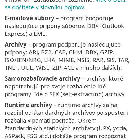
sa dočítate v slovníku pojmov
.
E-mailové súbory
– program podporuje
nasledujúce prípony súborov: DBX (Outlook
Express) a EML.
Archívy
– program podporuje nasledujúce
prípony: ARJ, BZ2, CAB, CHM, DBX, GZIP,
ISO/BIN/NRG, LHA, MIME, NSIS, RAR, SIS, TAR,
TNEF, UUE, WISE, ZIP, ACE a mnoho ďalších.
Samorozbaľovacie archívy
– archívy, ktoré
nepotrebujú pre svoje rozbalenie iné
programy. Ide o SFX (self-extracting) archívy.
Runtime archívy
– runtime archívy sa na
rozdiel od štandardných archívov po spustení
rozbalia v pamäti počítača. Okrem
štandardných statických archívov (UPX, yoda,
ASPack, FSG atď.) dokáže program rozpoznať