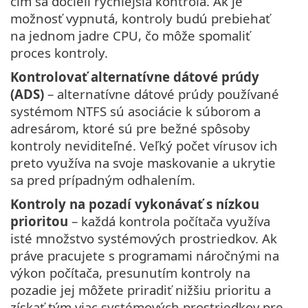
čím sa docieli rýchlejšia kontrola. Ak je
možnosť vypnutá, kontroly budú prebiehať
na jednom jadre CPU, čo môže spomaliť
proces kontroly.
Kontrolovať alternatívne dátové prúdy
(ADS)
– alternatívne dátové prúdy používané
systémom NTFS sú asociácie k súborom a
adresárom, ktoré sú pre bežné spôsoby
kontroly neviditeľné. Veľký počet vírusov ich
preto využíva na svoje maskovanie a ukrytie
sa pred prípadným odhalením.
Kontroly na pozadí vykonávať s nízkou
prioritou
– každá kontrola počítača využíva
isté množstvo systémových prostriedkov. Ak
práve pracujete s programami náročnými na
výkon počítača, presunutím kontroly na
pozadie jej môžete priradiť nižšiu prioritu a
získať tým viac systémových prostriedkov pre