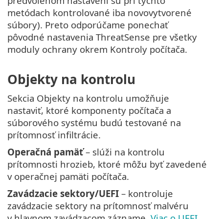
predvolenom nastavení sú pri týchto
metódach kontrolované iba novovytvorené
súbory). Preto odporúčame ponechať
pôvodné nastavenia ThreatSense pre všetky
moduly ochrany okrem Kontroly počítača.
Objekty na kontrolu
Sekcia Objekty na kontrolu umožňuje
nastaviť, ktoré komponenty počítača a
súborového systému budú testované na
prítomnosť infiltrácie.
Operačná pamäť
– slúži na kontrolu
prítomnosti hrozieb, ktoré môžu byť zavedené
v operačnej pamäti počítača.
Zavádzacie sektory/UEFI
– kontroluje
zavádzacie sektory na prítomnosť malvéru
v hlavnom zavádzacom zázname.
Viac o UEFI