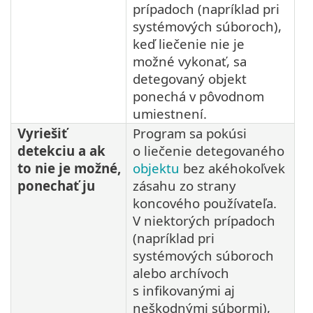
prípadoch (napríklad pri
systémových súboroch),
keď liečenie nie je
možné vykonať, sa
detegovaný objekt
ponechá v pôvodnom
umiestnení.
Vyriešiť
Program sa pokúsi
detekciu a ak
o liečenie detegovaného
to nie je možné,
objektu
bez akéhokoľvek
ponechať ju
zásahu zo strany
koncového používateľa.
V niektorých prípadoch
(napríklad pri
systémových súboroch
alebo archívoch
s infikovanými aj
neškodnými súbormi),