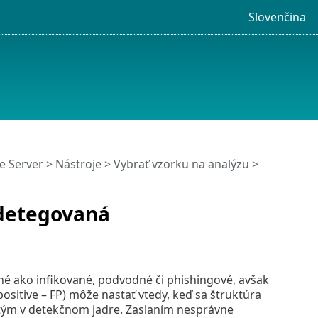
Slovenčina
e Server
>
Nástroje
>
Vybrať vzorku na analýzu
>
 detegovaná
né ako infikované, podvodné či phishingové, avšak
ositive – FP) môže nastať vtedy, keď sa štruktúra
tým v detekčnom jadre. Zaslaním nesprávne