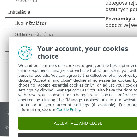
detegovanej s
ostatných pou
Poznámky a 
podozrivej we
Your account, your cookies
choice
We and our partners use cookies to give you the best optimize
online experience, analyze our website traffic, and serve you wit
personalized ads. You can agree to the collection of all cookies b
clicking "Accept all and close", decline all non-essential cookies b
choosing "Accept essential cookies only", or adjust your cooki
settings by clicking "Manage cookies". You also have the right t
withdraw your consent or change your cookie preference
anytime by clicking the "Manage cookies" link in our websit
footer or in your account settings (if available). For mor
information, see our
Cookie Policy
.
End of Life
Databáza znalostí ESET
ESET Fórum
ESET Status
ACCEPT ALL AND CLOSE
© 1992 - 2026 ESET, spol. s r. o. Všetky práva vyhradené.