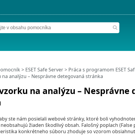
pomocník
>
ESET Safe Server
>
Práca s programom ESET Saf
u na analýzu – Nesprávne detegovaná stránka
 vzorku na analýzu – Nesprávne
a
aby ste nám posielali webové stránky, ktoré boli vyhodnote
 neobsahujú žiaden škodlivý obsah. Falošný poplach (False p
teristika konkrétneho súboru zhoduje so vzorom obsiahnu