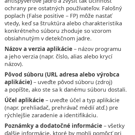
antispyvérové jadro a zvýšiť tak účinnosť
ochrany pre ostatných používateľov. Falošný
poplach (False positive – FP) môže nastať
vtedy, keď sa štruktúra alebo charakteristika
konkrétneho súboru zhoduje so vzorom
obsiahnutým v detekčnom jadre.
Názov a verzia aplikácie
– názov programu
a jeho verzia (napr. číslo, alias alebo krycí
názov).
Pôvod súboru (URL adresa alebo výrobca
aplikácie)
– uveďte pôvod súboru (zdroj)
a popíšte, ako ste sa k danému súboru dostali.
Účel aplikácie
– uveďte účel a typ aplikácie
(napr. prehliadač, prehrávač médií atď.) pre
rýchlejšie zaradenie a identifikáciu.
Poznámky a dodatočné informácie
– všetky
ďalšie informácie, ktoré by mohli pomôcť pri