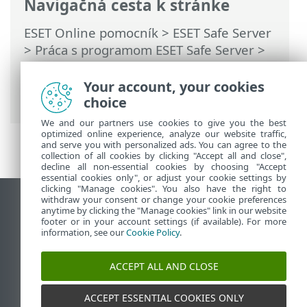
Navigačná cesta k stránke
ESET Online pomocník
>
ESET Safe Server
>
Práca s programom ESET Safe Server
>
Nástroje
>
Vybrať vzorku na analýzu
>
Vybrať vzorku na analýzu – Nesprávne
Your account, your cookies
detegovaný súbor
choice
We and our partners use cookies to give you the best
optimized online experience, analyze our website traffic,
and serve you with personalized ads. You can agree to the
collection of all cookies by clicking "Accept all and close",
decline all non-essential cookies by choosing "Accept
essential cookies only", or adjust your cookie settings by
clicking "Manage cookies". You also have the right to
withdraw your consent or change your cookie preferences
Zobraziť stránku ako na počítači
anytime by clicking the "Manage cookies" link in our website
footer or in your account settings (if available). For more
End of Life
information, see our
Cookie Policy
.
Databáza znalostí ESET
ESET Fórum
ACCEPT ALL AND CLOSE
ESET Status Portal
Technická podpora
ACCEPT ESSENTIAL COOKIES ONLY