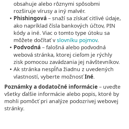
obsahuje alebo rôznymi spôsobmi
rozširuje vírusy a iný malvér.
Phishingová
– snaží sa získať citlivé údaje,
•
ako napríklad čísla bankových účtov, PIN
kódy a iné. Viac o tomto type útoku sa
môžete dočítať v
slovníku pojmov
.
Podvodná
– falošná alebo podvodná
•
webová stránka, ktorej cieľom je rýchly
zisk pomocou zavádzania jej návštevníkov.
Ak stránka nespĺňa žiadnu z uvedených
•
vlastností, vyberte možnosť
Iné
.
Poznámky a dodatočné informácie
– uveďte
všetky ďalšie informácie alebo popis, ktoré by
mohli pomôcť pri analýze podozrivej webovej
stránky.