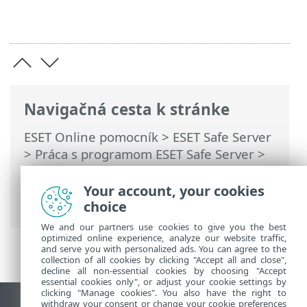
Navigačná cesta k stránke
ESET Online pomocník
>
ESET Safe Server
>
Práca s programom ESET Safe Server
>
Nástroje
>
Vybrať vzorku na analýzu
>
Vybrať vzorku na analýzu – Podozrivá
Your account, your cookies
stránka
choice
We and our partners use cookies to give you the best
optimized online experience, analyze our website traffic,
and serve you with personalized ads. You can agree to the
collection of all cookies by clicking "Accept all and close",
decline all non-essential cookies by choosing "Accept
essential cookies only", or adjust your cookie settings by
clicking "Manage cookies". You also have the right to
withdraw your consent or change your cookie preferences