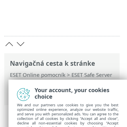
Navigačná cesta k stránke
ESET Online pomocník
>
ESET Safe Server
>
Práca s programom ESET Safe Server
>
Nástroje
>
Vybrať vzorku na analýzu
>
Your account, your cookies
Vybrať vzorku na analýzu – Iné
choice
We and our partners use cookies to give you the best
optimized online experience, analyze our website traffic,
and serve you with personalized ads. You can agree to the
collection of all cookies by clicking "Accept all and close",
decline all non-essential cookies by choosing "Accept