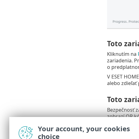
Toto zari
Kliknutím na
zariadenia. P
o predplatno
V ESET HOME m
alebo zdieľať
Toto zar
Bezpečnosť z
zobrazí QR k
Účet ESET H
Your account, your cookies
choice
Názov zaria