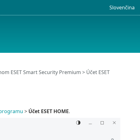
Slovenčina
mom ESET Smart Security Premium
> Účet ESET
 programu
>
Účet ESET HOME
.