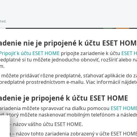
adenie nie je pripojené k účtu ESET HO
Pripojiť k účtu ESET HOME
pripojte zariadenie k účtu
ESET 
redplatné si tu môžete jednoducho obnoviť, rozšíriť alebo na
m.
ôžete pridávať rôzne predplatné, sťahovať aplikácie do za
 predplatné prostredníctvom e-mailu. Viac informácií nájde
iadenie je pripojené k účtu ESET HOME
ariadenia môžete spravovať na diaľku pomocou
ESET HOM
ód, ktorý môžete naskenovať mobilným telefónom a následn
OME
– názov vášho účtu ESET HOME.
denia
– názov tohto zariadenia zobrazený v účte ESET HOME