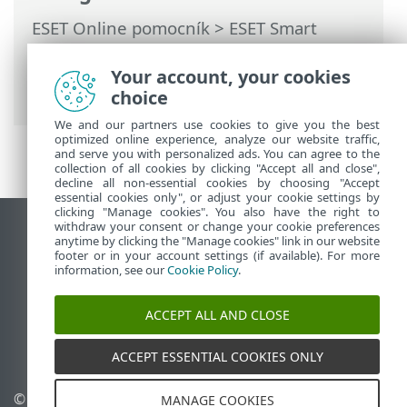
ESET Online pomocník
>
ESET Smart
Security Premium
>
Práca s programom
ESET Smart Security Premium
>
Pomocník
Your account, your cookies
a podpora
> Technická podpora
choice
We and our partners use cookies to give you the best
optimized online experience, analyze our website traffic,
and serve you with personalized ads. You can agree to the
collection of all cookies by clicking "Accept all and close",
decline all non-essential cookies by choosing "Accept
essential cookies only", or adjust your cookie settings by
clicking "Manage cookies". You also have the right to
withdraw your consent or change your cookie preferences
Zobraziť stránku ako na počítači
anytime by clicking the "Manage cookies" link in our website
footer or in your account settings (if available). For more
End of Life
information, see our
Cookie Policy
.
Databáza znalostí ESET
ESET Fórum
ACCEPT ALL AND CLOSE
ESET Status Portal
Technická podpora
ACCEPT ESSENTIAL COOKIES ONLY
© 1992 - 2026 ESET,
Spravovať súbory cookie
MANAGE COOKIES