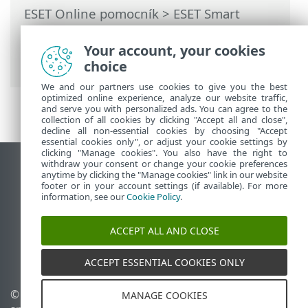
ESET Online pomocník
>
ESET Smart
Security Premium
>
Práca s programom
ESET Smart Security Premium
>
Účet ESET
Your account, your cookies
HOME
> Pripojenie k účtu ESET HOME
choice
We and our partners use cookies to give you the best
optimized online experience, analyze our website traffic,
and serve you with personalized ads. You can agree to the
collection of all cookies by clicking "Accept all and close",
decline all non-essential cookies by choosing "Accept
essential cookies only", or adjust your cookie settings by
clicking "Manage cookies". You also have the right to
withdraw your consent or change your cookie preferences
Zobraziť stránku ako na počítači
anytime by clicking the "Manage cookies" link in our website
footer or in your account settings (if available). For more
End of Life
information, see our
Cookie Policy
.
Databáza znalostí ESET
ESET Fórum
ACCEPT ALL AND CLOSE
ESET Status Portal
Technická podpora
ACCEPT ESSENTIAL COOKIES ONLY
© 1992 - 2026 ESET,
Spravovať súbory cookie
MANAGE COOKIES