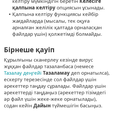
келтіру мүмкіндігін беретін
Келесіге
қалпына келтіру
опциясын ұсынады.
Қалпына келтіру функциясы кейбір
•
жағдайларда (мысалы, тек оқуға
арналған желілік қалтада орналасқан
файлдар үшін) қолжетімді болмайды.
Бірнеше қауіп
Құрылғыны сканерлеу кезінде вирус
жұққан файлдар тазаланбаса (немесе
Тазалау деңгейі
Тазаламау
деп орнатылса),
ескерту терезесінде сол файлдар үшін
әрекеттер таңдау сұралады. Файлдар үшін
әрекеттерді таңдаңыз (әрекеттер тізімдегі
әр файл үшін жеке-жеке орнатылады),
содан кейін
Дайын
түймешігін басыңыз.