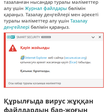
тазаланған нысандар туралы мәліметтер
алу үшін
Журнал файлдары
бөлімін
қараңыз. Тазалау деңгейлері мен әрекеті
туралы мәліметтер алу үшін
Тазалау
деңгейлері
бөлімін қараңыз.
Құрылғыда вирус жұққан
файлдардың бар-жоғын