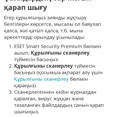
қарап шығу
Егер құрылғыңыз зиянды жұқтыру
белгілерін көрсетсе, мысалы ол баяулап
қалса, жиі қатып қалса, т.б. мына
әрекеттерді орындау ұсынылады:
1.
ESET Smart Security Premium бөлімін
ашып,
Құрылғыны сканерлеу
түймесін басыңыз.
2.
Құрылғыны сканерлеу
түймесін
басыңыз (қосымша ақпарат алу үшін
Құрылғыны сканерлеу
бөлімін
қараңыз).
3.
Сканерлегеннен кейін журналдан
қаралған, вирус жұққан және
тазаланған файлдардың санын қарап
шығыңыз.