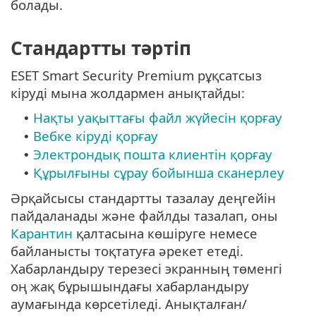
болады.
Стандартты тәртіп
ESET Smart Security Premium рұқсатсыз
кіруді мына жолдармен анықтайды:
Нақты уақыттағы файл жүйесін қорғау
•
Вебке кіруді қорғау
•
Электрондық пошта клиентін қорғау
•
Құрылғыны сұрау бойынша сканерлеу
•
Әрқайсысы стандартты тазалау деңгейін
пайдаланады және файлды тазалап, оны
Карантин
қалтасына көшіруге немесе
байланысты тоқтатуға әрекет етеді.
Хабарландыру терезесі экранның төменгі
оң жақ бұрышындағы хабарландыру
аумағында көрсетіледі. Анықталған/