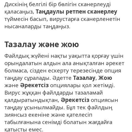
Дискінің белгілі бір бөлігін сканерлеуді
қаласаңыз,
Таңдаулы ретпен сканерлеу
түймесін басып, вирустарға сканерленетін
нысаналарды таңдаңыз.
Тазалау және жою
Файлдық жүйені нақты уақытта қорғау үшін
орындалатын алдын ала анықталған әрекет
болмаса, сізден ескерту терезесінде опция
таңдау сұралады. Әдетте
Тазалау
,
Жою
және
Әрекетсіз
опциялары қол жетімді.
Вирус жұққан файлдарды тазаламай
қалдыратындықтан,
Әрекетсіз
опциясын
таңдау ұсынылмайды. Бұл тек файлдың
зиянсыз екеніне және қателесіп
табылғанына сенімді болатын жағдайға
қатысты емес.