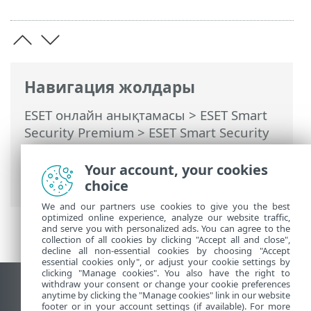
Навигация жолдары
ESET онлайн анықтамасы
>
ESET Smart
Security Premium
>
ESET Smart Security
Premium Бағдарламасымен жұмыс істеу
>
Реттеу
>
Құрылғыны қорғау
>
Your account, your cookies
Инфильтрация анықталды
choice
We and our partners use cookies to give you the best
optimized online experience, analyze our website traffic,
and serve you with personalized ads. You can agree to the
collection of all cookies by clicking "Accept all and close",
decline all non-essential cookies by choosing "Accept
essential cookies only", or adjust your cookie settings by
clicking "Manage cookies". You also have the right to
withdraw your consent or change your cookie preferences
Жұмыс үстеліндегі сайтты қарау
anytime by clicking the "Manage cookies" link in our website
footer or in your account settings (if available). For more
End of Life