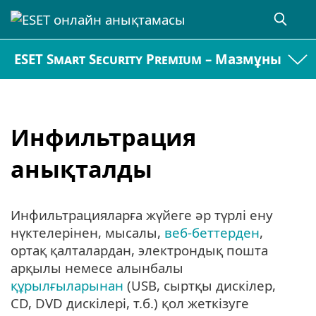
ESET Smart Security Premium – Мазмұны
Инфильтрация
анықталды
Инфильтрацияларға жүйеге әр түрлі ену
нүктелерінен, мысалы,
веб-беттерден
,
ортақ қалталардан, электрондық пошта
арқылы немесе алынбалы
құрылғыларынан
(USB, сыртқы дискілер,
CD, DVD дискілері, т.б.) қол жеткізуге