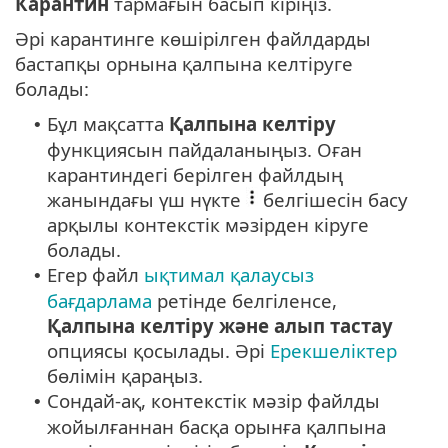
Карантин
тармағын басып кіріңіз.
Әрі карантинге көшірілген файлдарды
бастапқы орнына қалпына келтіруге
болады:
Бұл мақсатта
Қалпына келтіру
•
функциясын пайдаланыңыз. Оған
карантиндегі берілген файлдың
жанындағы үш нүкте
белгішесін басу
арқылы контекстік мәзірден кіруге
болады.
Егер файл
ықтимал қалаусыз
•
бағдарлама
ретінде белгіленсе,
Қалпына келтіру және алып тастау
опциясы қосылады. Әрі
Ерекшеліктер
бөлімін қараңыз.
Сондай-ақ, контекстік мәзір файлды
•
жойылғаннан басқа орынға қалпына