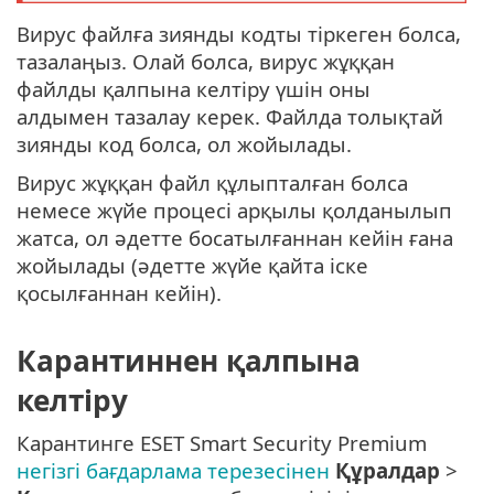
Вирус файлға зиянды кодты тіркеген болса,
тазалаңыз. Олай болса, вирус жұққан
файлды қалпына келтіру үшін оны
алдымен тазалау керек. Файлда толықтай
зиянды код болса, ол жойылады.
Вирус жұққан файл құлыпталған болса
немесе жүйе процесі арқылы қолданылып
жатса, ол әдетте босатылғаннан кейін ғана
жойылады (әдетте жүйе қайта іске
қосылғаннан кейін).
Карантиннен қалпына
келтіру
Карантинге ESET Smart Security Premium
негізгі бағдарлама терезесінен
Құралдар
>