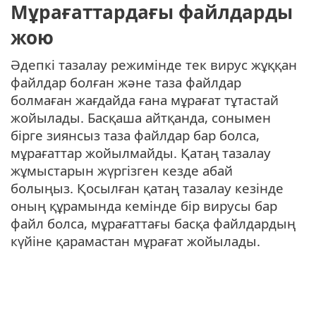
Мұрағаттардағы файлдарды
жою
Әдепкі тазалау режимінде тек вирус жұққан
файлдар болған және таза файлдар
болмаған жағдайда ғана мұрағат тұтастай
жойылады. Басқаша айтқанда, сонымен
бірге зиянсыз таза файлдар бар болса,
мұрағаттар жойылмайды. Қатаң тазалау
жұмыстарын жүргізген кезде абай
болыңыз. Қосылған қатаң тазалау кезінде
оның құрамында кемінде бір вирусы бар
файл болса, мұрағаттағы басқа файлдардың
күйіне қарамастан мұрағат жойылады.