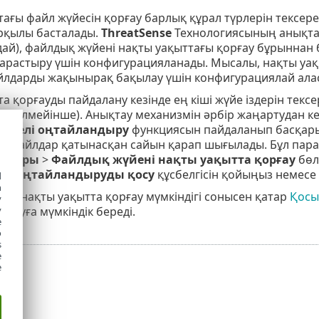
ағы файл жүйесін қорғау барлық құрал түрлерін тексереді
рқылы басталады.
ThreatSense
Технологиясының анықтау 
дай), файлдық жүйені нақты уақыттағы қорғау бұрыннан
арастыру үшін конфигурацияланады. Мысалы, нақты уақ
йлдарды жақынырақ бақылау үшін конфигурациялай ала
а қорғауды пайдалану кезінде ең кіші жүйе іздерін тек
ертілмейінше). Анықтау механизмін әрбір жаңартудан к
ерделі оңтайландыру
функциясын пайдаланып басқары
ық файлдар қатынасқан сайын қарап шығылады. Бұл пара
алдары
>
Файлдық жүйені нақты уақытта қорғау
бөл
елі оңтайландыруды қосу
құсбелгісін қойыңыз немесе
d
h
ні нақты уақытта қорғау мүмкіндігі сонысен қатар
Қосы
y
лауға мүмкіндік береді.
y
e
o
s
e
e