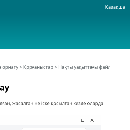
Қазақша
н орнату
>
Қорғаныстар
> Нақты уақыттағы файл
ау
ан, жасалған не іске қосылған кезде оларда