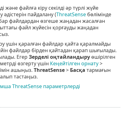
 және файлға кіру секілді әр түрлі жүйе
әдістерін пайдалану (
ThreatSense
бөлімінде
 бар файлдардан өзгеше жаңадан жасалған
ыттағы файл жүйесін қорғауды жаңадан
сыз.
серу үшін қаралған файлдар қайта қаралмайды
ейін файлдар бірден қайтадан қарап шығылады.
лады. Егер
Зерделі оңтайландыру
өшірілген
метрді өзгерту үшін
Кеңейтілген орнату
>
імін ашыңыз.
ThreatSense
>
Басқа
тармағын
 алып тастаңыз.
мша ThreatSense параметрлерді