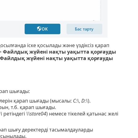
осылғанда іске қосылады және үздіксіз қарап
>
Файлдық жүйені нақты уақытта қорғауды
Файлдық жүйені нақты уақытта қорғауды
арап шығады:
ілерін қарап шығады (мысалы:
C:\
,
D:\
).
ын, т.б. қарап шығады.
\
ретіндегі
\\store04
) немесе тікелей қатынас желі
арап шығу деректерді тасымалдауларды
ұсынылады.