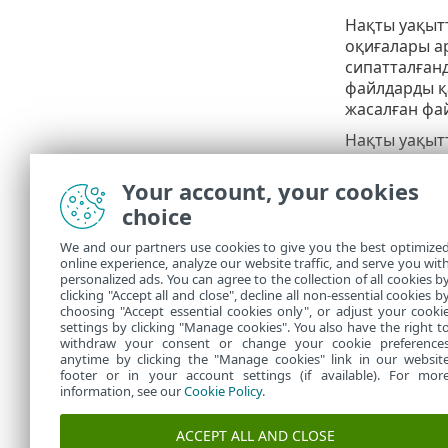
Нақты уақытт
оқиғалары а
сипатталған
файлдарды қ
жасалған фа
Нақты уақытт
(файлдар өзг
Бұл әрекет
З
Your account, your cookies
болса, барл
choice
Қорғау құр
басып,
Зерд
We and our partners use cookies to give you the best optimize
online experience, analyze our website traffic, and serve you wit
Файлдық жүйе
personalized ads. You can agree to the collection of all cookies b
конфигурация
clicking "Accept all and close", decline all non-essential cookies b
choosing "Accept essential cookies only", or adjust your cooki
settings by clicking "Manage cookies". You also have the right t
withdraw your consent or change your cookie preference
anytime by clicking the "Manage cookies" link in our websit
footer or in your account settings (if available). For mor
information, see our
Cookie Policy
.
ACCEPT ALL AND CLOSE