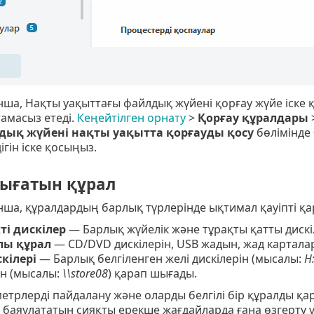
ша, Нақты уақыттағы файлдық жүйені қорғау жүйе іске қ
амасыз етеді.
Кеңейтілген орнату
>
Қорғау құралдары
дық жүйені нақты уақытта қорғауды қосу
бөлімінде
гін іске қосыңыз.
ығатын құрал
нша, құралдардың барлық түрлерінде ықтимал қауіпті қ
ті дискілер
— Барлық жүйелік және тұрақты қатты диск
лы құрал
— CD/DVD дискілерін, USB жадын, жад карталар
кілері
— Барлық белгіленген желі дискілерін (мысалы:
H:
ін (мысалы:
\\store08
) қарап шығады.
етрлерді пайдалану және оларды белгілі бір құралды қ
 баяулататын сияқты ерекше жағдайларда ғана өзгерту 