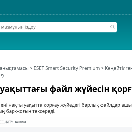
 анықтамасы
>
ESET Smart Security Premium
>
Кеңейтілге
ау
уақыттағы файл жүйесін қорғ
ні нақты уақытта қорғау жүйедегі барлық файлдар ашылғ
ң бар-жоғын тексереді.