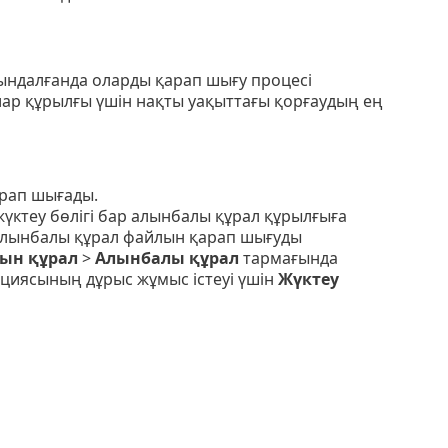
ындалғанда оларды қарап шығу процесі
лар құрылғы үшін нақты уақыттағы қорғаудың ең
арап шығады.
ктеу бөлігі бар алынбалы құрал құрылғыға
я алынбалы құрал файлын қарап шығуды
ын құрал
>
Алынбалы құрал
тармағында
циясының дұрыс жұмыс істеуі үшін
Жүктеу