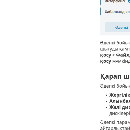
Әдепкі бойын
шығуды қамт
қосу
>
Файл
қосу
мүмкінді
Қарап ш
Әдепкі бойы
Жергілік
•
Алынба
•
Желі дис
•
дискілер
Әдепкі парам
айтарлықтай