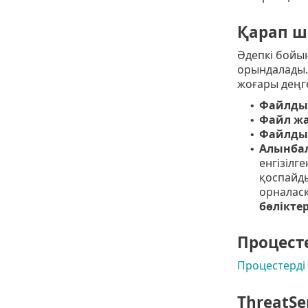
Қарап ш
Әдепкі бойы
орындалады. 
жоғары деңге
Файлды
•
Файл жа
•
Файлды
•
Алынбал
•
енгізілг
қоспайд
орналас
бөліктер
Процест
Процестерді
ThreatSe