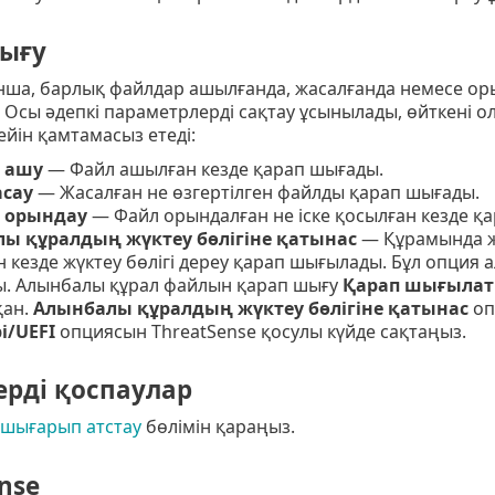
ығу
нша, барлық файлдар ашылғанда, жасалғанда немесе ор
Осы әдепкі параметрлерді сақтау ұсынылады, өйткені о
йін қамтамасыз етеді:
 ашу
— Файл ашылған кезде қарап шығады.
сау
— Жасалған не өзгертілген файлды қарап шығады.
 орындау
— Файл орындалған не іске қосылған кезде қ
ы құралдың жүктеу бөлігіне қатынас
— Құрамында жү
ен кезде жүктеу бөлігі дереу қарап шығылады. Бұл опци
ы. Алынбалы құрал файлын қарап шығу
Қарап шығылат
қан.
Алынбалы құралдың жүктеу бөлігіне қатынас
оп
і/UEFI
опциясын ThreatSense қосулы күйде сақтаңыз.
ерді қоспаулар
 шығарып атстау
бөлімін қараңыз.
nse