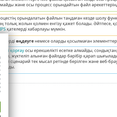
майды және осы процесс орындайтын файл әрекеттерінде
роцестің орындалатын файлын таңдаған кезде шолу фу
ң толық жолын қолмен енгізу қажет болады. Әйтпесе, қ
IPS
қателерді хабарлауы мүмкін.
цестерді
өңдеуге
немесе оларды қосылмаған элементте
іруді қорғау
осы ерекшелікті есепке алмайды, сондықтан
аңыз, жүктеліп алынған файлдар бәрібір қарап шығылад
d
. Бұл сценарий тек мысал ретінде берілген және веб-бра
h
y
майды.
y
e
o
s
e
e