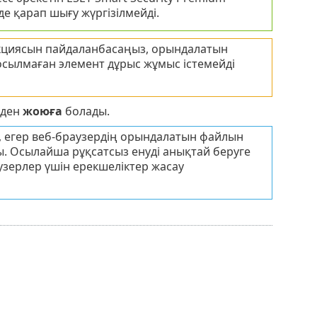
 қарап шығу жүргізілмейді.
нкциясын пайдаланбасаңыз, орындалатын
осылмаған элемент дұрыс жұмыс істемейді
рден
жоюға
болады.
, егер веб-браузердің орындалатын файлын
ы. Осылайша рұқсатсыз енуді анықтай беруге
узерлер үшін ерекшеліктер жасау