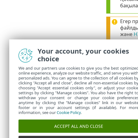
бақыла
Егер п
файлды
және
H
Әрі бар про
Your account, your cookies
choice
Вебке к
қоспас
We and our partners use cookies to give you the best optimize
болады
online experience, analyze our website traffic, and serve you wit
personalized ads. You can agree to the collection of all cookies b
ұсыныл
clicking "Accept all and close", decline all non-essential cookies b
choosing "Accept essential cookies only", or adjust your cooki
settings by clicking "Manage cookies". You also have the right t
withdraw your consent or change your cookie preference
anytime by clicking the "Manage cookies" link in our websit
footer or in your account settings (if available). For mor
information, see our
Cookie Policy
.
ACCEPT ALL AND CLOSE