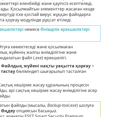
кеттері еленбейді және қауіпсіз есептеледі,
тады. Қосылмайтын элементтер жасаған кезде
ертуді іске қоспай вирус жұққан файлдарға
а қорғау модулінде рұқсат етіледі.
екшеліктері
немесе
Өнімділік ерекшеліктері
туға көмектеседі және қосылмаған
ялық жүйенің жалпы өнімділігіне және
ындалатын файл (
.exe
) ерекшелігі.
>
Файлдық жүйені нақты уақытта қорғау
>
 тастау
бөліміндегі шығарылып тасталған
 Сақтық көшірме жасау құралының процесін
ы, әрі сақтық көшірме жасау өнімділігіне әсер
айды.
атын файлды (мысалы,
Backup-tool.exe
) шолуға
н
Өңдеу
опциясын басыңыз.
с әрекетін ESET Smart Security Premium