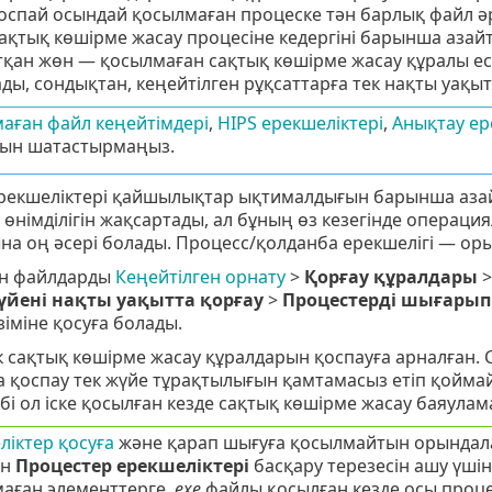
оспай осындай қосылмаған процеске тән барлық файл әре
ақтық көшірме жасау процесіне кедергіні барынша азай
қан жөн — қосылмаған сақтық көшірме жасау құралы еск
ды, сондықтан, кеңейтілген рұқсаттарға тек нақты уақытт
аған файл кеңейтімдері
,
HIPS ерекшеліктері
,
Анықтау ер
ын шатастырмаңыз.
рекшеліктері қайшылықтар ықтималдығын барынша азай
өнімділігін жақсартады, ал бұның өз кезегінде операци
на оң әсері болады. Процесс/қолданба ерекшелігі — ор
н файлдарды
Кеңейтілген орнату
>
Қорғау құралдары
йені нақты уақытта қорғау
>
Процестерді шығарып
зіміне қосуға болады.
к сақтық көшірме жасау құралдарын қоспауға арналған.
 қоспау тек жүйе тұрақтылығын қамтамасыз етіп қоймайд
ебі ол іске қосылған кезде сақтық көшірме жасау баяулам
ліктер қосуға
және қарап шығуға қосылмайтын орындал
ын
Процестер ерекшеліктері
басқару терезесін ашу үші
аған элементтерге
.exe
файлы қосылған кезде осы процес