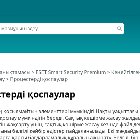
 анықтамасы
>
ESET Smart Security Premium
>
Кеңейтілге
ау
> Процестерді қоспаулар
терді қоспаулар
ң қосылмайтын элементтері мүмкіндігі Нақты уақыттағы
қоспау мүмкіндігін береді. Сақтық көшірме жасау жылд
гін жақсарту үшін, сақтық көшірме жасау кезінде файл 
ыны белгілі кейбір әдістер пайдаланылады. Екі жағдай
рға қарсы бағдарламалық құралын ажырату. Белгілі бір