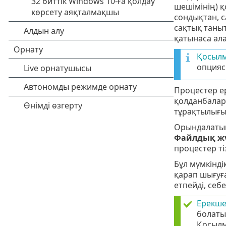
шешімінің) қ
сондықтан, с
сақтық таныт
қатынаса ала
Қосылм
опцияс
Процестер е
қолданбалар 
тұрақтылығы
Орындалаты
Файлдық жү
процестер ті
Бұл мүмкінді
қарап шығуға
етпейді, себ
Ерекше
болат
Қосылм