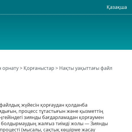
Қазақша
н орнату
>
Қорғаныстар
>
Нақты уақыттағы файл
 файлдық жүйесін қорғаудан қолданба
амдығын, процесс тұтастығын және қызметтің
деңгейіндегі зиянды бағдарламадан қорғаумен
ды болдырмаудың жалғыз тиімді жолы — Зиянды
 процесті (мысалы, сақтық көшірме жасау