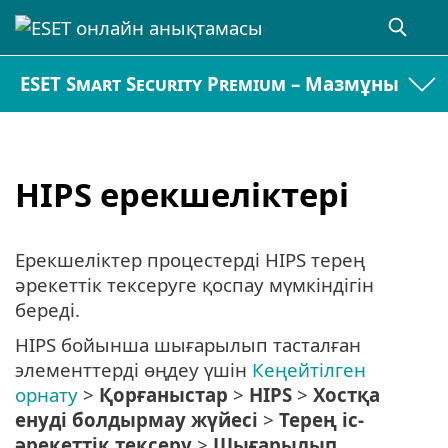
ESET Smart Security Premium – Мазмұны
HIPS ерекшеліктері
Ерекшеліктер процестерді HIPS терең
әрекеттік тексеруге қоспау мүмкіндігін
береді.
HIPS бойынша шығарылып тасталған
элементтерді өңдеу үшін
Кеңейтілген
орнату
>
Қорғаныстар
>
HIPS
>
Хостқа
енуді болдырмау жүйесі
>
Терең іс-
әрекеттік тексеру
>
Шығарылып