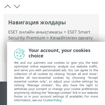
Навигация жолдары
ESET онлайн анықтамасы
>
ESET Smart
Security Premium
>
Кеңейтілген орнату
>
Қарап шығулар
>
HIPS – Хост
негізіндегі енуді болдырмау жүйесі
>
Your account, your cookies
HIPS ерекшеліктері
choice
We and our partners use cookies to give you the best
optimized online experience, analyze our website traffic,
and serve you with personalized ads. You can agree to the
collection of all cookies by clicking "Accept all and close",
decline all non-essential cookies by choosing "Accept
essential cookies only", or adjust your cookie settings by
clicking "Manage cookies". You also have the right to
withdraw your consent or change your cookie preferences
Жұмыс үстеліндегі сайтты қарау
anytime by clicking the "Manage cookies" link in our website
footer or in your account settings (if available). For more
End of Life
information, see our
Cookie Policy
.
ESET білім қоры