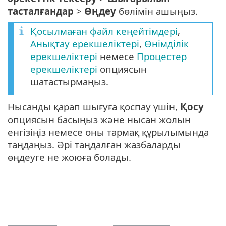
тасталғандар
>
Өңдеу
бөлімін ашыңыз.
Қосылмаған файл кеңейтімдері
,
Анықтау ерекшеліктері
,
Өнімділік
ерекшеліктері
немесе
Процестер
ерекшеліктері
опциясын
шатастырмаңыз.
Нысанды қарап шығуға қоспау үшін,
Қосу
опциясын басыңыз және нысан жолын
енгізіңіз немесе оны тармақ құрылымында
таңдаңыз. Әрі таңдалған жазбаларды
өңдеуге не жоюға болады.