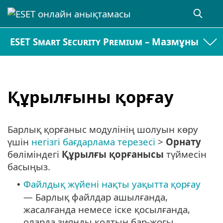
ESET Smart Security Premium – Мазмұны
Құрылғыны қорғау
Барлық қорғаныс модулінің шолуын көру
үшін
негізгі бағдарлама терезесі
>
Орнату
бөліміндегі
Құрылғы қорғанысы
түймесін
басыңыз.
Файлдық жүйені нақты уақытта қорғау
•
— Барлық файлдар ашылғанда,
жасалғанда немесе іске қосылғанда,
оларда зиянды кодтың бар-жоғы