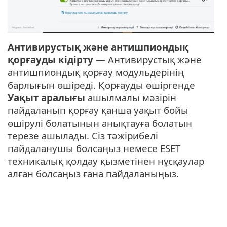
Антивирустық және антишпиондық
қорғауды кідірту
— Антивирустық және
антишпиондық қорғау модульдерінің
барлығын өшіреді. Қорғауды өшіргенде
Уақыт аралығы
ашылмалы мәзірін
пайдаланып қорғау қанша уақыт бойы
өшірулі болатынын анықтауға болатын
терезе ашылады. Сіз тәжірибелі
пайдаланушы болсаңыз немесе ESET
техникалық қолдау қызметінен нұсқаулар
алған болсаңыз ғана пайдаланыңыз.