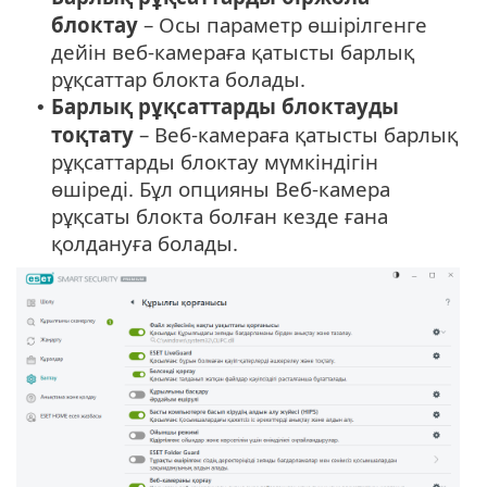
блоктау
– Осы параметр өшірілгенге
дейін веб-камераға қатысты барлық
рұқсаттар блокта болады.
Барлық рұқсаттарды блоктауды
•
тоқтату
– Веб-камераға қатысты барлық
рұқсаттарды блоктау мүмкіндігін
өшіреді. Бұл опцияны Веб-камера
рұқсаты блокта болған кезде ғана
қолдануға болады.