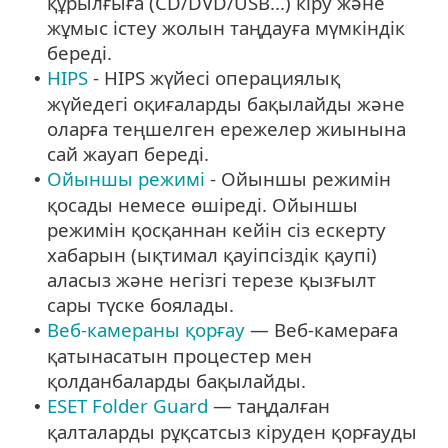
құрылғыға (CD/DVD/USB...) кіру және
жұмыс істеу жолын таңдауға мүмкіндік
береді.
HIPS
- HIPS жүйесі операциялық
•
жүйедегі оқиғаларды бақылайды және
оларға теңшелген ережелер жиынына
сай жауап береді.
Ойыншы режимі
- Ойыншы режимін
•
қосады немесе өшіреді. Ойыншы
режимін қосқаннан кейін сіз ескерту
хабарын (ықтимал қауіпсіздік қаупі)
аласыз және негізгі терезе қызғылт
сары түске боялады.
Веб-камераны қорғау
— Веб-камераға
•
қатынасатын процестер мен
қолданбаларды бақылайды.
ESET Folder Guard
— таңдалған
•
қалталарды рұқсатсыз кіруден қорғауды