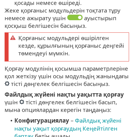
қосады немесе өшіреді.
Жеке қорғаныс модульдерін тоқтата тұру
немесе ажырату үшін
ауыстырып
қосқыш белгішесін басыңыз.
Қорғаныс модульдері өшірілген
кезде, құрылғының қорғаныс деңгейі
төмендеуі мүмкін.
Қорғау модулінің қосымша параметрлеріне
қол жеткізу үшін осы модульдің жанындағы
тісті дөңгелек белгішесін басыңыз.
Файлдық жүйені нақты уақытта қорғау
үшін
тісті дөңгелек белгішесін басып,
мына опциялардан керегін таңдаңыз:
Конфигурациялау
–
Файлдық жүйені
•
нақты уақыт қорғаудың Кеңейтілген
баптау
бетін ашады.