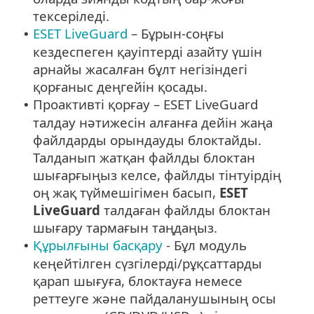
тексеріледі.
ESET LiveGuard
– Бұрын-соңғы
•
кездеспеген қауіптерді азайту үшін
арнайы жасалған бұлт негізіндегі
қорғаныс деңгейін қосады.
Проактивті қорғау – ESET LiveGuard
•
талдау нәтижесін алғанға дейін жаңа
файлдарды орындауды блоктайды.
Талданып жатқан файлды блоктан
шығарғыңыз келсе, файлды тінтуірдің
оң жақ түймешігімен басып,
ESET
LiveGuard
талдаған файлды блоктан
шығару тармағын таңдаңыз.
Құрылғыны басқару
- Бұл модуль
•
кеңейтілген сүзгілерді/рұқсаттарды
қарап шығуға, блоктауға немесе
реттеуге және пайдаланушының осы