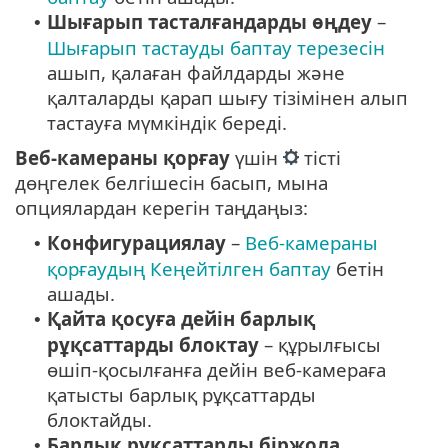
Шығарып тасталғандарды өңдеу
–
•
Шығарып тастауды баптау терезесін
ашып, қалаған файлдарды және
қалталарды қарап шығу тізімінен алып
тастауға мүмкіндік береді.
Веб-камераны қорғау
үшін
тісті
дөңгелек белгішесін басып, мына
опциялардан керегін таңдаңыз:
Конфигурациялау
–
Веб-камераны
•
қорғаудың Кеңейтілген баптау
бетін
ашады.
Қайта қосуға дейін барлық
•
рұқсаттарды блоктау
– құрылғысы
өшіп-қосылғанға дейін веб-камераға
қатысты барлық рұқсаттарды
блоктайды.
Барлық рұқсаттарды біржола
•