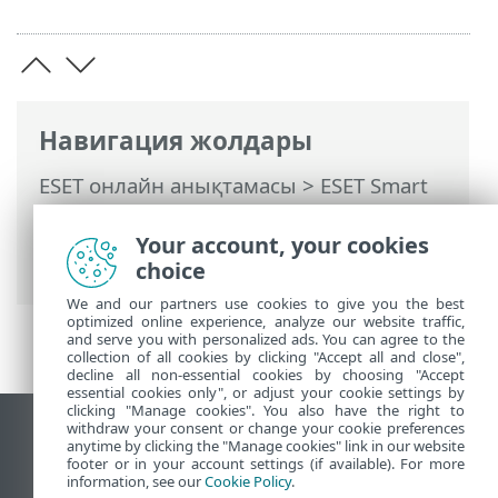
Навигация жолдары
ESET онлайн анықтамасы
>
ESET Smart
Security Premium
>
ESET Smart Security
Premium Бағдарламасымен жұмыс істеу
Your account, your cookies
>
Реттеу
> Құрылғыны қорғау
choice
We and our partners use cookies to give you the best
optimized online experience, analyze our website traffic,
and serve you with personalized ads. You can agree to the
collection of all cookies by clicking "Accept all and close",
decline all non-essential cookies by choosing "Accept
essential cookies only", or adjust your cookie settings by
clicking "Manage cookies". You also have the right to
withdraw your consent or change your cookie preferences
Жұмыс үстеліндегі сайтты қарау
anytime by clicking the "Manage cookies" link in our website
footer or in your account settings (if available). For more
End of Life
information, see our
Cookie Policy
.
ESET білім қоры