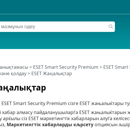
 анықтамасы
>
ESET Smart Security Premium
>
ESET Smart
және қолдау
> ESET Жаңалықтар
Жаңалықтар
 ESET Smart Security Premium сізге ESET жањалыќтары т
гі хабар алмасу пайдаланушыларѓа ESET жањалыќтарын ж
 арќылы сіз ESET маркетингтік хабарларын алуѓа келісес
ыз,
Маркетингтік хабарларды кљрсету
опциясын љшірі