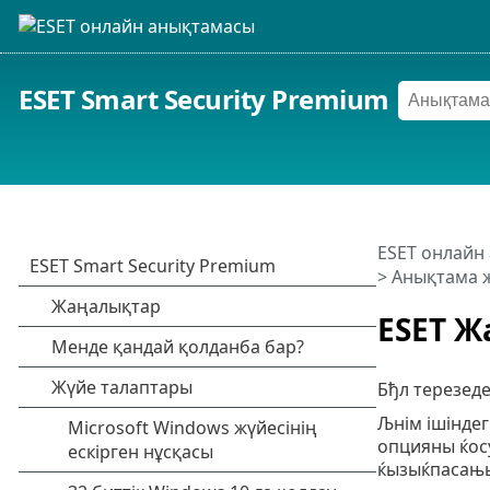
ESET Smart Security Premium
ESET онлайн
>
Анықтама 
ESET 
Бђл терезеде
Љнім ішінде
опцияны ќосу
ќызыќпасањ