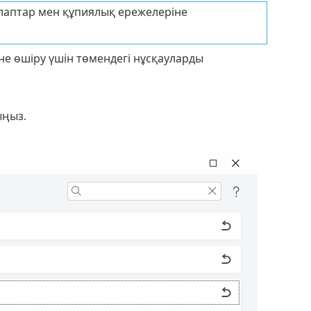
 талаптар мен құпиялық ережелеріне
не өшіру үшін төмендегі нұсқауларды
ыңыз.