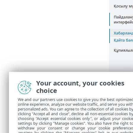
Your account, your cookies
choice
We and our partners use cookies to give you the best optimize
online experience, analyze our website traffic, and serve you wit
personalized ads. You can agree to the collection of all cookies b
clicking "Accept all and close", decline all non-essential cookies b
choosing "Accept essential cookies only", or adjust your cooki
settings by clicking "Manage cookies". You also have the right t
withdraw your consent or change your cookie preference
anytime by clicking the "Manage cookies" link in our websit