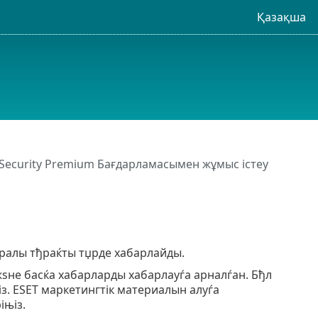
Қазақша
 Security Premium Бағдарламасымен жұмыс істеу
уралы тђраќты тџрде хабарлайды.
ѕне басќа хабарларды хабарлауѓа арналѓан. Бђл
із. ESET маркетингтік материалын алуѓа
њіз.