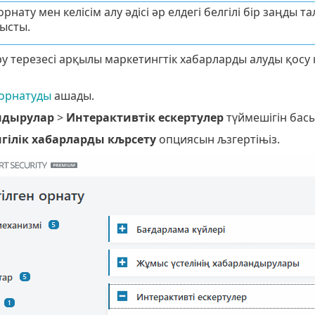
рнату мен келісім алу әдісі әр елдегі белгілі бір заңды
ысты.
 терезесі арқылы маркетингтік хабарларды алуды қосу 
орнатуды
ашады.
ндырулар
>
Интерактивтік ескертулер
түймешігін бас
гілік хабарларды кљрсету
опциясын љзгертіњіз.