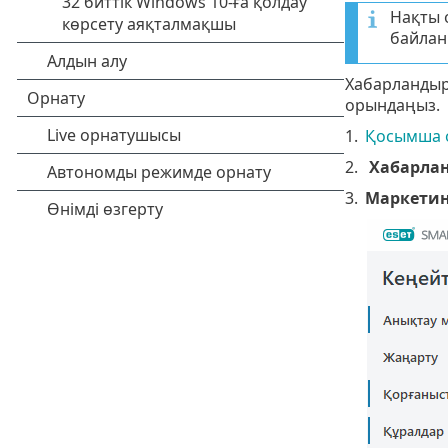
Нақты о
байлан
Хабарландыру
орындаңыз.
1.
Қосымша 
2.
Хабарла
3.
Маркетин