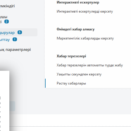
d
h
y
y
e
o
s
e