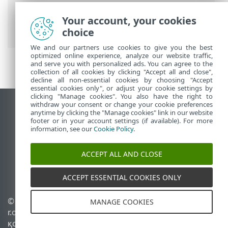
Premium Бағдарламасымен жұмыс істеу
>
Анықтама және қолдау
> ESET Smart
Your account, your cookies
Security Premium Туралы
choice
We and our partners use cookies to give you the best
optimized online experience, analyze our website traffic,
and serve you with personalized ads. You can agree to the
collection of all cookies by clicking "Accept all and close",
decline all non-essential cookies by choosing "Accept
essential cookies only", or adjust your cookie settings by
clicking "Manage cookies". You also have the right to
withdraw your consent or change your cookie preferences
Жұмыс үстеліндегі сайтты қарау
anytime by clicking the "Manage cookies" link in our website
footer or in your account settings (if available). For more
End of Life
information, see our
Cookie Policy
.
ESET білім қоры
ESET форумы
ACCEPT ALL AND CLOSE
ESET Status Portal
Аймақтық қолдау
ACCEPT ESSENTIAL COOKIES ONLY
© 1992 - 2026 ESET, spol. s
Cookie файлдарын
MANAGE COOKIES
r.o. - Барлық құқықтары
басқару
қорғалған.
Cookie саясаты