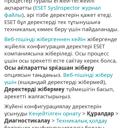
процестер туралы егжей-тегжейлі
ақпаратты (
ESET SysInspector журнал
файлы
), әрі тізбе деректерін қажет етеді.
ESET бұл деректерді тек тұтынушыға
техникалық көмек беру үшін пайдаланады.
Веб-пішінді жібергеннен кейін
жібергенде
жџйелік конфигурация деректері ESET
компаниясына жіберіледі. Осы процесс
џшін осы ѕрекетті есте саќтау керек болса,
Осы аќпаратты ѕрќашан жіберу
опциясын тањдањыз.
Веб-пішінді жіберу
үшін
(ешқандай деректерді жібермей),
Деректерді жібермеу
түймешігін басып,
әрекетті жалғастырыңыз.
Жүйені конфигурациялау деректерін
ұсынуды
Кеңейтілген орнату
>
Құралдар
>
Диагностикалау
>
Техникалық қолдау
бөлімінде конфигурациялауға болады.