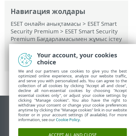
Навигация жолдары
ESET онлайн анықтамасы
>
ESET Smart
Security Premium
>
ESET Smart Security
Premium Бағдарламасымен жұмыс істеу
>
Анықтама және қолдау
> Жүйе
конфигурациясының деректерін
Your account, your cookies
жіберу
choice
We and our partners use cookies to give you the best
optimized online experience, analyze our website traffic,
and serve you with personalized ads. You can agree to the
collection of all cookies by clicking "Accept all and close",
decline all non-essential cookies by choosing "Accept
essential cookies only", or adjust your cookie settings by
clicking "Manage cookies". You also have the right to
withdraw your consent or change your cookie preferences
Жұмыс үстеліндегі сайтты қарау
anytime by clicking the "Manage cookies" link in our website
footer or in your account settings (if available). For more
End of Life
information, see our
Cookie Policy
.
ESET білім қоры
ESET форумы
ACCEPT ALL AND CLOSE