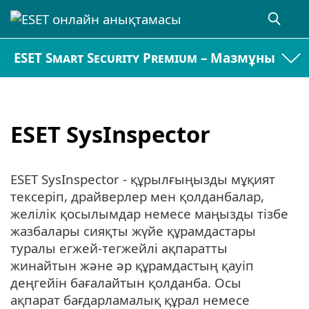
ESET Smart Security Premium – Мазмұны
ESET SysInspector
ESET SysInspector - құрылғыңызды мұқият
тексеріп, драйверлер мен қолданбалар,
желілік қосылымдар немесе маңызды тізбе
жазбалары сияқты жүйе құрамдастары
туралы егжей-тегжейлі ақпаратты
жинайтын және әр құрамдастың қауіп
деңгейін бағалайтын қолданба. Осы
ақпарат бағдарламалық құрал немесе