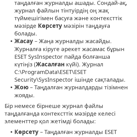
таңдалған журналды ашады. Сондай-ақ,
журнал файлын тінтуірдің оң жақ
түймешігімен басуға және контексттік
мәзірде
Көрсету
мәзірін таңдауға
болады.
Жасау
– Жаңа журналды жасайды.
•
Журналға кіруге әрекет жасамас бұрын
ESET SysInspector пайда болғанша
күтіңіз (
Жасалған
күйі). Журнал
C:\ProgramData\ESET\ESET
Security\SysInspector ішінде сақталады.
Жою
– Таңдалған журналдарды тізімнен
•
жояды.
Бір немесе бірнеше журнал файлы
таңдалғанда контексттік мәзірде келесі
элементтер қол жетімді болады:
Көрсету
– Таңдалған журналды ESET
•