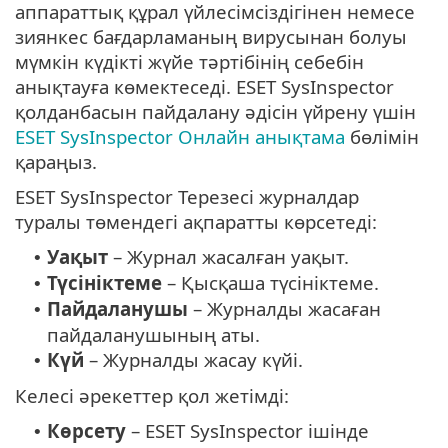
аппараттық құрал үйлесімсіздігінен немесе
зиянкес бағдарламаның вирусынан болуы
мүмкін күдікті жүйе тәртібінің себебін
анықтауға көмектеседі. ESET SysInspector
қолданбасын пайдалану әдісін үйрену үшін
ESET SysInspector Онлайн анықтама
бөлімін
қараңыз.
ESET SysInspector Терезесі журналдар
туралы төмендегі ақпаратты көрсетеді:
Уақыт
– Журнал жасалған уақыт.
•
Түсініктеме
– Қысқаша түсініктеме.
•
Пайдаланушы
– Журналды жасаған
•
пайдаланушының аты.
Күй
– Журналды жасау күйі.
•
Келесі әрекеттер қол жетімді:
Көрсету
– ESET SysInspector ішінде
•