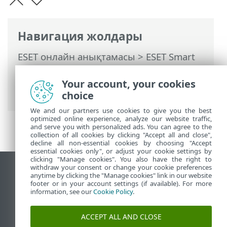
Навигация жолдары
ESET онлайн анықтамасы
>
ESET Smart
Security Premium
>
ESET Smart Security
Premium Бағдарламасымен жұмыс істеу
Your account, your cookies
>
Құралдар
> ESET SysInspector
choice
We and our partners use cookies to give you the best
optimized online experience, analyze our website traffic,
and serve you with personalized ads. You can agree to the
collection of all cookies by clicking "Accept all and close",
decline all non-essential cookies by choosing "Accept
essential cookies only", or adjust your cookie settings by
clicking "Manage cookies". You also have the right to
withdraw your consent or change your cookie preferences
Жұмыс үстеліндегі сайтты қарау
anytime by clicking the "Manage cookies" link in our website
footer or in your account settings (if available). For more
End of Life
information, see our
Cookie Policy
.
ESET білім қоры
ESET форумы
ACCEPT ALL AND CLOSE
ESET Status Portal