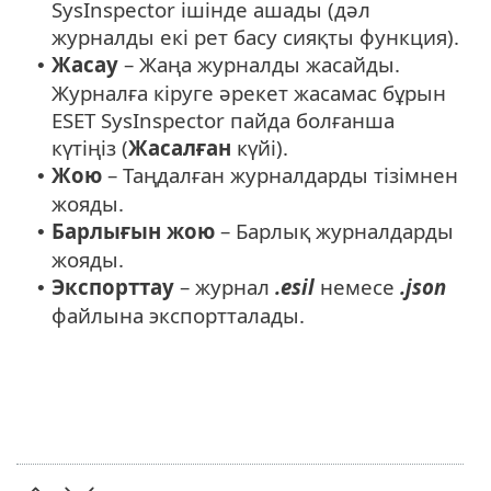
SysInspector ішінде ашады (дәл
журналды екі рет басу сияқты функция).
Жасау
– Жаңа журналды жасайды.
•
Журналға кіруге әрекет жасамас бұрын
ESET SysInspector пайда болғанша
күтіңіз (
Жасалған
күйі).
Жою
– Таңдалған журналдарды тізімнен
•
жояды.
Барлығын жою
– Барлық журналдарды
•
жояды.
Экспорттау
– журнал
.esil
немесе
.json
•
файлына экспортталады.